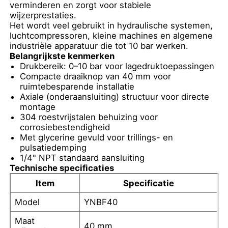
verminderen en zorgt voor stabiele
wijzerprestaties.
Het wordt veel gebruikt in hydraulische systemen,
Fabrieksreis
luchtcompressoren, kleine machines en algemene
industriële apparatuur die tot 10 bar werken.
Belangrijkste kenmerken
Kwaliteitscontrole
Drukbereik: 0–10 bar voor lagedruktoepassingen
Compacte draaiknop van 40 mm voor
ruimtebesparende installatie
Contacteer ons
Axiale (onderaansluiting) structuur voor directe
montage
304 roestvrijstalen behuizing voor
Vraag een offerte aan
corrosiebestendigheid
Met glycerine gevuld voor trillings- en
pulsatiedemping
1/4" NPT standaard aansluiting
Drukmeter van roestvrij staal
Technische specificaties
Item
Specificatie
schokbestendige drukmeter
Model
YNBF40
Maat
Temperatuur- en manometer
40 mm