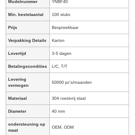
Modelnummer
YNBF40
Min. bestelaantal
100 stuks
Prijs
Bespreekbaar
Verpakking Details
Karton
Levertijd
3-5 dagen
Betalingscondities
L/C, T/T
Levering
50000 pc's/maanden
vermogen
Materiaal
304 roestvrij staal
Diameter
40 mm
ondersteuning op
OEM, ODM
maat