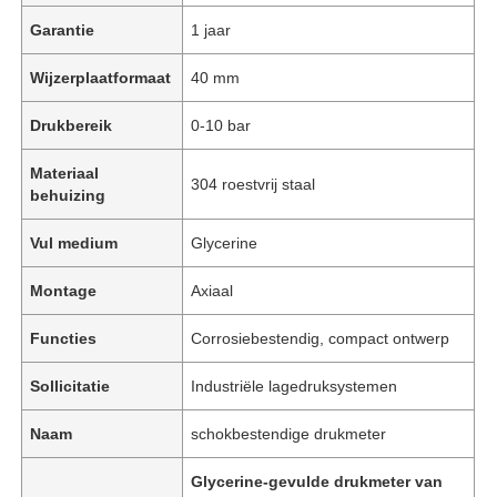
Garantie
1 jaar
Wijzerplaatformaat
40 mm
Drukbereik
0-10 bar
Materiaal
304 roestvrij staal
behuizing
Vul medium
Glycerine
Montage
Axiaal
Functies
Corrosiebestendig, compact ontwerp
Sollicitatie
Industriële lagedruksystemen
Naam
schokbestendige drukmeter
Glycerine-gevulde drukmeter van