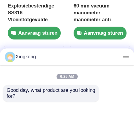
Explosiebestendige
60 mm vacuüm
SS316
manometer
Vloeistofgevulde
manometer anti-
drukmeter 0·300 bar
vibratie manometer
Aanvraag sturen
Aanvraag sturen
schokbestendige
glycerine gevuld
industriële
manometer
Xingkong
6:25 AM
Good day, what product are you looking 
for?
15000 PSI vloeistof
Dual-scale drukmeter
gevulde drukmeter 63
0-25MPa 0-3500PSI
mm Radial Mount
40mm roestvrij staal
Messing verbinding
radiële drukmeter