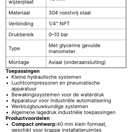
wijzerplaat
Materiaal
304 roestvrij staal
vloeistofgevulde drukmeter
Verbinding
1/4" NPT
Drukbereik
0–10 bar
Elektrische contactdrukmeter
Met glycerine gevulde
Type
manometer
Druktestsets
Montage
Axiaal (onderaansluiting)
Toepassingen
droge drukmeter
Kleine hydraulische systemen
Luchtcompressoren en pneumatische
apparatuur
Mini-drukmeter
Bewakingssystemen voor de waterdruk
Apparatuur voor industriële automatisering
Werktuigbouwkundige systemen
Digitale manometer
Algemene lagedruk industriële toepassingen
Productvoordelen
Compact ontwerp:
40 mm klein formaat,
Drukmeter voor nutsvoorzieningen
geschikt voor krappe installatieruimtes