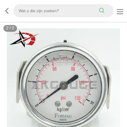
2
/
2