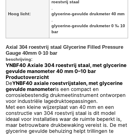
roestvrij staal
,
Hoog licht:
glycerine-gevulde drukmeter 40 mm
,
glycerine-gevulde drukmeter 0 ‰ 10
bar
Axial 304 roestvrij staal Glycerine Filled Pressure
Gauge 40mm 0·10 bar
beschrijving:
YNBF40 Axiale 304 roestvrij staal, met glycerine
gevulde manometer 40 mm 0–10 bar
Productoverzicht
De
YNBF40 axiale roestvrijstalen, met glycerine
gevulde manometer
is een compact en
Thuis
corrosiebestendig drukmeetinstrument ontworpen
voor industriële lagedruktoepassingen.
Met een kleine wijzerplaat van 40 mm en een
constructie van 304 roestvrij staal is dit model
Producten
ideaal voor installaties waar de ruimte beperkt is,
maar betrouwbare drukbewaking vereist is. De met
glycerine gevulde behuizing helpt trillingen te
Over ons