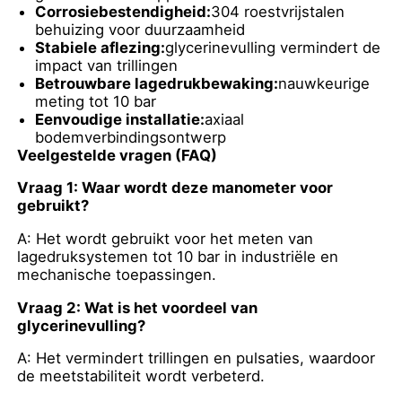
Corrosiebestendigheid:
304 roestvrijstalen
behuizing voor duurzaamheid
Glow In The Dark-manometer
Stabiele aflezing:
glycerinevulling vermindert de
impact van trillingen
Betrouwbare lagedrukbewaking:
nauwkeurige
Typen drukmeters
meting tot 10 bar
Eenvoudige installatie:
axiaal
bodemverbindingsontwerp
Veelgestelde vragen (FAQ)
Vraag 1: Waar wordt deze manometer voor
gebruikt?
A: Het wordt gebruikt voor het meten van
lagedruksystemen tot 10 bar in industriële en
mechanische toepassingen.
Vraag 2: Wat is het voordeel van
glycerinevulling?
A: Het vermindert trillingen en pulsaties, waardoor
de meetstabiliteit wordt verbeterd.