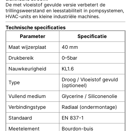
De met vloeistof gevulde versie verbetert de
trillingsweerstand en leesstabiliteit in pompsystemen,
HVAC-units en kleine industriële machines.
Fabrieksreis
Technische specificaties
Kwaliteitscontrole
Parameter
Specificatie
Maat wijzerplaat
40 mm
Contacteer ons
Drukbereik
0–5bar
Nauwkeurigheid
KL1.6
Vraag een offerte aan
Droog / Vloeistof gevuld
Type
(optioneel)
Drukmeter van roestvrij staal
Vullend medium
Glycerine / Siliconenolie
Verbindingstype
Radiaal (ondermontage)
schokbestendige drukmeter
Standaard
EN 837-1
Temperatuur- en manometer
Meetelement
Bourdon-buis