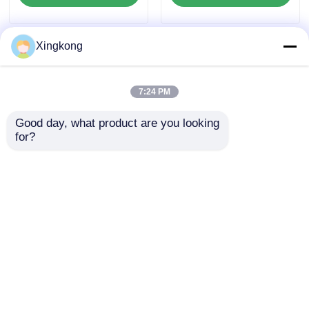
luchtcompressor /
waterpomp
Xingkong
7:24 PM
Good day, what product are you looking 
for?
100 mm Axial Flange
0-160 Psi Algemeen
Utility Pressure
Doel Droge
Gauge 0 ̊0.6 MPa
drukmeter Roestvrij
Droge Bourdon Tube
staal Mechanische
Aanvraag sturen
Aanvraag sturen
Manometer
drukbewakingsinstrumen
Thuis
Ongeveer ons
Contacteer ons
Desktop Site
Sitemap
Privacybeleid