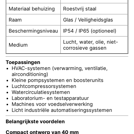
Materiaal behuizing
Roestvrij staal
vloeistofgevulde drukmeter
Raam
Glas / Veiligheidsglas
Beschermingsniveau
IP54 / IP65 (optioneel)
Elektrische contactdrukmeter
Lucht, water, olie, niet-
Medium
corrosieve gassen
Druktestsets
Toepassingen
HVAC-systemen (verwarming, ventilatie,
droge drukmeter
airconditioning)
Kleine pompsystemen en boosterunits
Luchtcompressorsystemen
Mini-drukmeter
Watercirculatiesystemen
Laboratorium- en testapparatuur
Machines voor voedselverwerking
Licht industriële automatiseringssystemen
Digitale manometer
Belangrijkste voordelen
Drukmeter voor nutsvoorzieningen
Compact ontwerp van 40 mm