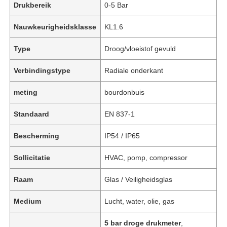
Drukbereik
0-5 Bar
Nauwkeurigheidsklasse
KL1.6
Type
Droog/vloeistof gevuld
Verbindingstype
Radiale onderkant
meting
bourdonbuis
Standaard
EN 837-1
Bescherming
IP54 / IP65
Sollicitatie
HVAC, pomp, compressor
Raam
Glas / Veiligheidsglas
Medium
Lucht, water, olie, gas
5 bar droge drukmeter
,