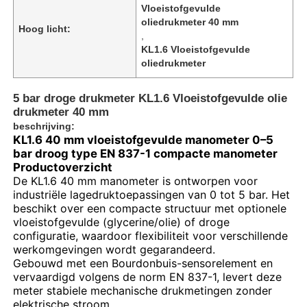
Vloeistofgevulde
oliedrukmeter 40 mm
Hoog licht:
,
KL1.6 Vloeistofgevulde
oliedrukmeter
5 bar droge drukmeter KL1.6 Vloeistofgevulde olie
drukmeter 40 mm
beschrijving:
KL1.6 40 mm vloeistofgevulde manometer 0–5
bar droog type EN 837-1 compacte manometer
Productoverzicht
De KL1.6 40 mm manometer is ontworpen voor
industriële lagedruktoepassingen van 0 tot 5 bar. Het
beschikt over een compacte structuur met optionele
Thuis
vloeistofgevulde (glycerine/olie) of droge
configuratie, waardoor flexibiliteit voor verschillende
werkomgevingen wordt gegarandeerd.
Producten
Gebouwd met een Bourdonbuis-sensorelement en
vervaardigd volgens de norm EN 837-1, levert deze
meter stabiele mechanische drukmetingen zonder
Over ons
elektrische stroom.