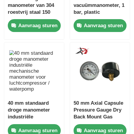
manometer van 304
vacuümmanometer, 1
roestvrij staal 150
bar, plastic
mm wijzerplaat 1/4"
behuizing, compacte
Aanvraag sturen
Aanvraag sturen
NPT 0–400 bar
manometer,
middenachter
gemonteerd
40 mm standaard
50 mm Axial Capsule
droge manometer
Pressure Gauge Dry
industriële
Back Mount Gas
mechanische
Manometer
Aanvraag sturen
Aanvraag sturen
manometer voor