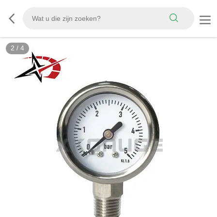
2
/
4