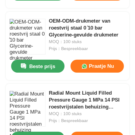
OEM-ODM-drukmeter van
roestvrij staal 0 ̊10 bar
Glycerine-gevulde drukmeter
MOQ：100 stuks
Prijs：Bespreekbaar
Praatje Nu
Beste prijs
Radial Mount Liquid Filled
Pressure Gauge 1 MPa 14 PSI
roestvrijstalen behuizing
Messing verbinding
MOQ：100 stuks
Prijs：Bespreekbaar