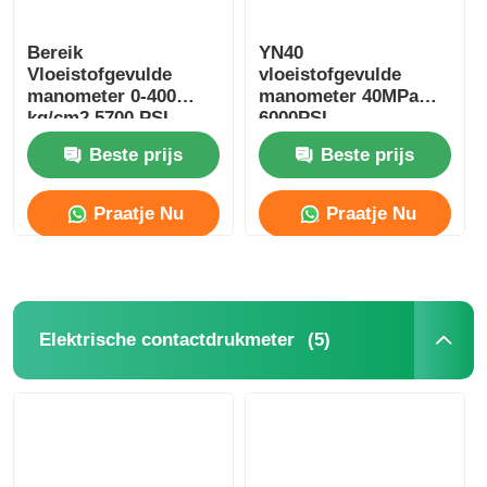
Bereik
YN40
Vloeistofgevulde
vloeistofgevulde
manometer 0-400
manometer 40MPa
kg/cm2 5700 PSI
6000PSI
hogedrukreiniger
schokbestendig voor
Beste prijs
Beste prijs
voor industriële
industrieel gebruik
reiniging
van hydraulische
apparatuur
Praatje Nu
Praatje Nu
(5)
Elektrische contactdrukmeter