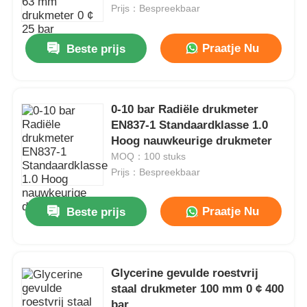
Prijs：Bespreekbaar
Fabrieksreis
Praatje Nu
Beste prijs
Kwaliteitscontrole
0-10 bar Radiële drukmeter
EN837-1 Standaardklasse 1.0
Contacteer ons
Hoog nauwkeurige drukmeter
MOQ：100 stuks
Vraag een offerte aan
Prijs：Bespreekbaar
Praatje Nu
Beste prijs
Drukmeter van roestvrij staal
schokbestendige drukmeter
Glycerine gevulde roestvrij
staal drukmeter 100 mm 0 ¢ 400
Temperatuur- en manometer
bar