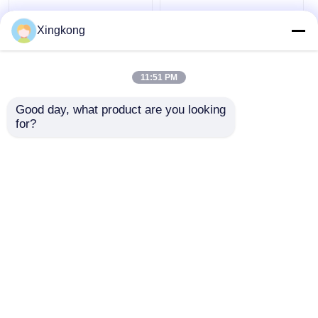
Xingkong
Eenlaagse
Rood enkellagig
druktestkits,
hydraulisch
11:51 PM
hydraulische
drukgereedschap met
druktesttoolkit
4 drukmeters /
Good day, what product are you looking 
verlengslangen
for?
Beste prijs
Beste prijs
Praatje Nu
Praatje Nu
Bekijk meer
Thuis
Ongeveer ons
Contacteer ons
Desktop Site
Sitemap
Privacybeleid