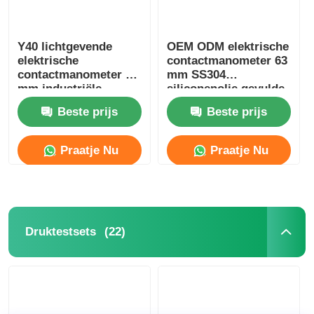
Y40 lichtgevende
OEM ODM elektrische
elektrische
contactmanometer 63
contactmanometer 40
mm SS304
mm industriële
siliconenolie gevulde
alarmschakelaar
manometer
Beste prijs
Beste prijs
drukbewakingsinstrument
Praatje Nu
Praatje Nu
(22)
Druktestsets