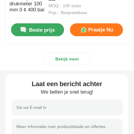
MOQ：100 stuks
Prijs：Bespreekbaar
vloeistofgevulde drukmeter
Praatje Nu
Beste prijs
Elektrische contactdrukmeter
Druktestsets
Bekijk meer
droge drukmeter
Laat een bericht achter
Mini-drukmeter
We bellen je snel terug!
Digitale manometer
Drukmeter voor nutsvoorzieningen