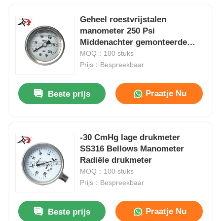
Geheel roestvrijstalen
manometer 250 Psi
Middenachter gemonteerde
manometer 50 mm
MOQ：100 stuks
Prijs：Bespreekbaar
Praatje Nu
Beste prijs
-30 CmHg lage drukmeter
SS316 Bellows Manometer
Radiële drukmeter
MOQ：100 stuks
Prijs：Bespreekbaar
Praatje Nu
Beste prijs