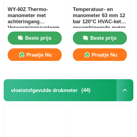
WY-60Z Thermo-
Temperatuur- en
manometer met
manometer 63 mm 12
achteringang
bar 120°C HVAC-ketel
Verwarmingssysteem
gecombineerde meter
Druk- en
Beste prijs
Beste prijs
temperatuurmeter
met dubbele schaal
OEMODM
Praatje Nu
Praatje Nu
(44)
vloeistofgevulde drukmeter