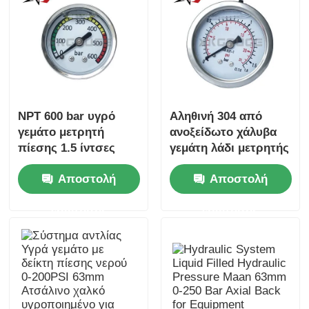
NPT 600 bar υγρό
Αληθινή 304 από
γεμάτο μετρητή
ανοξείδωτο χάλυβα
πίεσης 1.5 ίντσες
γεμάτη λάδι μετρητής
άξονα τοποθέτηση
πίεσης με άξονα για
Αποστολή
Αποστολή
από ανοξείδωτο
συστήματα
χάλυβα για συμπαγή
οργάνωσης οθόνης
ερώτησης
ερώτησης
υδραυλική
οθόνης
παρακολούθηση