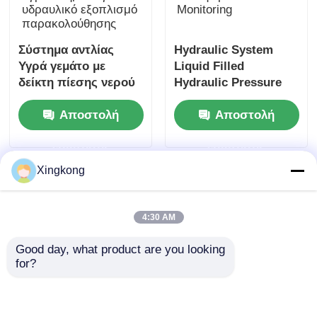
Σύστημα αντλίας
Hydraulic System
Υγρά γεμάτο με
Liquid Filled
δείκτη πίεσης νερού
Hydraulic Pressure
0-200PSI 63mm
Maan 63mm 0-250 Bar
Αποστολή
Αποστολή
Ατσάλινο χαλκό
Axial Back for
υγροποιημένο για
Equipment
ερώτησης
ερώτησης
υδραυλικό εξοπλισμό
Monitoring
παρακολούθησης
Xingkong
4:30 AM
Good day, what product are you looking 
for?
Κεραυνός 63mm
Χημικά ανθεκτικό
Υγρά γεμάτο μετρητή
63mm Σιλικόνιο