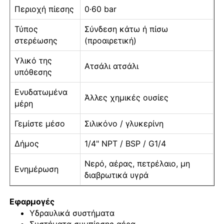
Περιοχή πίεσης
0·60 bar
Λάμψη στο σκοτεινό μετρητή πίεσης
Τύπος
Σύνδεση κάτω ή πίσω
στερέωσης
(προαιρετική)
Τύποι μετρητών πίεσης
Υλικό της
Ατσάλι ατσάλι
υπόθεσης
Ενυδατωμένα
Άλλες χημικές ουσίες
μέρη
Γεμίστε μέσο
Σιλικόνο / γλυκερίνη
Δήμος
1/4" NPT / BSP / G1/4
Νερό, αέρας, πετρέλαιο, μη
Ενημέρωση
διαβρωτικά υγρά
Εφαρμογές
Υδραυλικά συστήματα
Συστήματα συμπίεσης αέρα