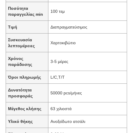
Ποσότητα
100 τεμ
παραγγελίας min
Τιμή
Διαπραγματεύσιμος
Συσκευασία
Χαρτοκιβώτιο
λεπτομέρειες
Χρόνος
3-5 μέρες
παράδοσης
Όροι πληρωμής
L/C,T/T
Δυνατότητα
50000 pcs/μήνες
προσφοράς
Μέγεθος κλήσης
63 χιλιοστά
Υλικό θήκης
Ανοξείδωτο ατσάλι