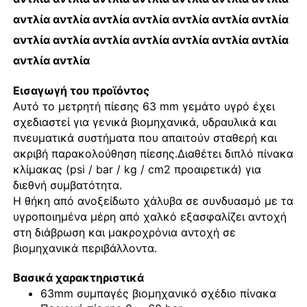
αντλία αντλία αντλία αντλία αντλία αντλία αντλία
αντλία αντλία αντλία αντλία αντλία αντλία αντλία
Γύρος εργοστασίων
αντλία αντλία
Ποιοτικός έλεγχος
Εισαγωγή του προϊόντος
Αυτό το μετρητή πίεσης 63 mm γεμάτο υγρό έχει
σχεδιαστεί για γενικά βιομηχανικά, υδραυλικά και
επαφή
πνευματικά συστήματα που απαιτούν σταθερή και
ακριβή παρακολούθηση πίεσης.Διαθέτει διπλό πίνακα
κλίμακας (psi / bar / kg / cm2 προαιρετικά) για
Ζητήστε ένα απόσπασμα
διεθνή συμβατότητα.
Η θήκη από ανοξείδωτο χάλυβα σε συνδυασμό με τα
Δοκιμαστή πίεσης από ανοξείδωτο χάλυβα
υγροποιημένα μέρη από χαλκό εξασφαλίζει αντοχή
στη διάβρωση και μακροχρόνια αντοχή σε
βιομηχανικά περιβάλλοντα.
ανθεκτικό στο χτύπημα μετρητή πίεσης
Βασικά χαρακτηριστικά
63mm συμπαγές βιομηχανικό σχέδιο πίνακα
Μετρητής θερμοκρασίας και πίεσης