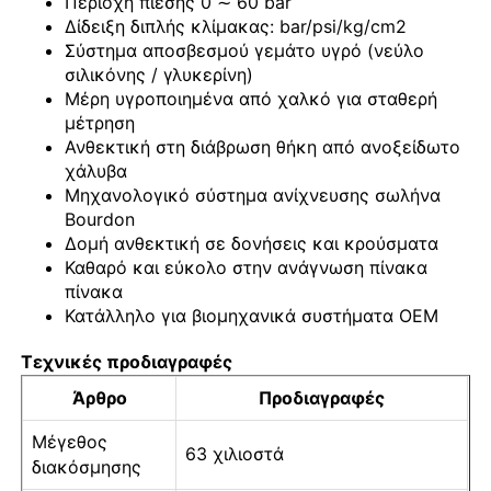
Περιοχή πίεσης 0 ∼ 60 bar
Δίδειξη διπλής κλίμακας: bar/psi/kg/cm2
Σύστημα αποσβεσμού γεμάτο υγρό (νεύλο
μέτρο πίεσης γεμάτο υγρό
σιλικόνης / γλυκερίνη)
Μέρη υγροποιημένα από χαλκό για σταθερή
μέτρηση
Ηλεκτρικό μετρητή πίεσης επαφής
Ανθεκτική στη διάβρωση θήκη από ανοξείδωτο
χάλυβα
Μηχανολογικό σύστημα ανίχνευσης σωλήνα
Κιτ δοκιμής πίεσης
Bourdon
Δομή ανθεκτική σε δονήσεις και κρούσματα
μετρητής πίεσης σε ξηρό
Καθαρό και εύκολο στην ανάγνωση πίνακα
πίνακα
Κατάλληλο για βιομηχανικά συστήματα OEM
Μίνι μετρητής πίεσης
Τεχνικές προδιαγραφές
Άρθρο
Προδιαγραφές
Ψηφιακό μανόμετρο
Μέγεθος
63 χιλιοστά
διακόσμησης
Βοηθητικός μετρητής πίεσης