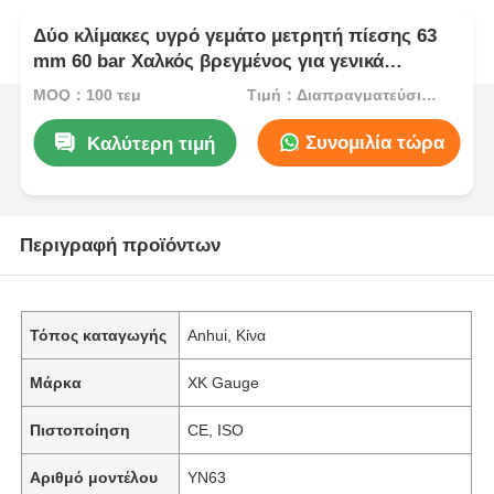
Δύο κλίμακες υγρό γεμάτο μετρητή πίεσης 63
mm 60 bar Χαλκός βρεγμένος για γενικά
βιομηχανικά συστήματα μέτρησης
MOQ：100 τεμ
Τιμή：Διαπραγματεύσιμος
Συνομιλία τώρα
Καλύτερη τιμή
Περιγραφή προϊόντων
Τόπος καταγωγής
Anhui, Κίνα
Μάρκα
XK Gauge
Πιστοποίηση
CE, ISO
Αριθμό μοντέλου
ΥΝ63