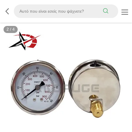
2
/
4