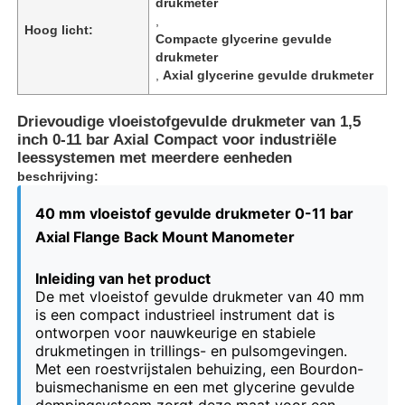
drukmeter
,
Hoog licht:
Compacte glycerine gevulde
drukmeter
,
Axial glycerine gevulde drukmeter
Drievoudige vloeistofgevulde drukmeter van 1,5
inch 0-11 bar Axial Compact voor industriële
leessystemen met meerdere eenheden
beschrijving:
40 mm vloeistof gevulde drukmeter 0-11 bar
Axial Flange Back Mount Manometer
Inleiding van het product
Thuis
De met vloeistof gevulde drukmeter van 40 mm
is een compact industrieel instrument dat is
ontworpen voor nauwkeurige en stabiele
Producten
drukmetingen in trillings- en pulsomgevingen.
Met een roestvrijstalen behuizing, een Bourdon-
buismechanisme en een met glycerine gevulde
Over ons
dempingsysteem zorgt deze maat voor een