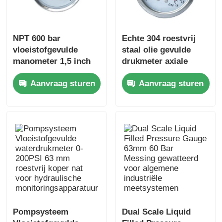
NPT 600 bar
Echte 304 roestvrij
vloeistofgevulde
staal olie gevulde
manometer 1,5 inch
drukmeter axiale
axiaal gemonteerd
montage voor
Aanvraag sturen
Aanvraag sturen
roestvrij staal voor
instrumentatiesystemen
compacte
voor
hydraulische
schermdisplayen
bewaking
Pompsysteem
Dual Scale Liquid