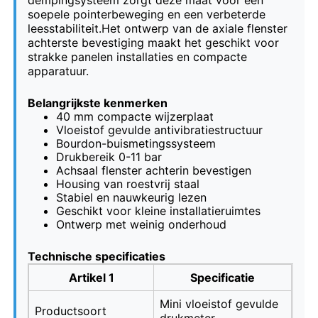
soepele pointerbeweging en een verbeterde
leesstabiliteit.Het ontwerp van de axiale flenster
Fabrieksreis
achterste bevestiging maakt het geschikt voor
strakke panelen installaties en compacte
apparatuur.
Kwaliteitscontrole
Belangrijkste kenmerken
40 mm compacte wijzerplaat
Vloeistof gevulde antivibratiestructuur
Contacteer ons
Bourdon-buismetingssysteem
Drukbereik 0-11 bar
Achsaal flenster achterin bevestigen
Vraag een offerte aan
Housing van roestvrij staal
Stabiel en nauwkeurig lezen
Geschikt voor kleine installatieruimtes
Drukmeter van roestvrij staal
Ontwerp met weinig onderhoud
Technische specificaties
schokbestendige drukmeter
Artikel 1
Specificatie
Mini vloeistof gevulde
Productsoort
Temperatuur- en manometer
drukmeter