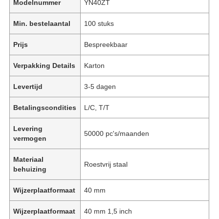
Modelnummer
YN40ZT
Min. bestelaantal
100 stuks
Prijs
Bespreekbaar
Verpakking Details
Karton
Levertijd
3-5 dagen
Betalingscondities
L/C, T/T
Levering
50000 pc's/maanden
vermogen
Materiaal
Roestvrij staal
behuizing
Wijzerplaatformaat
40 mm
Wijzerplaatformaat
40 mm 1,5 inch