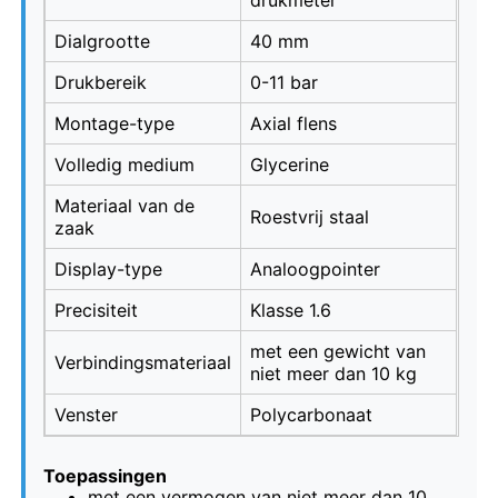
Dialgrootte
40 mm
vloeistofgevulde drukmeter
Drukbereik
0-11 bar
Montage-type
Axial flens
Elektrische contactdrukmeter
Volledig medium
Glycerine
Druktestsets
Materiaal van de
Roestvrij staal
zaak
Display-type
Analoogpointer
droge drukmeter
Precisiteit
Klasse 1.6
Mini-drukmeter
met een gewicht van
Verbindingsmateriaal
niet meer dan 10 kg
Digitale manometer
Venster
Polycarbonaat
Toepassingen
Drukmeter voor nutsvoorzieningen
met een vermogen van niet meer dan 10