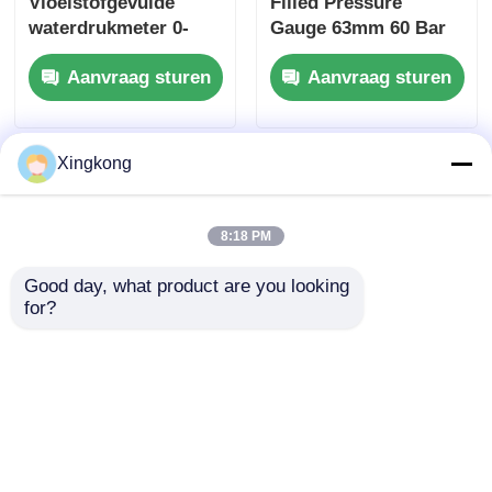
Vloeistofgevulde
Filled Pressure
waterdrukmeter 0-
Gauge 63mm 60 Bar
200PSI 63 mm
Messing gewatteerd
Aanvraag sturen
Aanvraag sturen
roestvrij koper nat
voor algemene
voor hydraulische
industriële
monitoringsapparatuur
meetsystemen
Xingkong
8:18 PM
Good day, what product are you looking 
for?
Hydraulisch systeem
Boiler 63mm
Vloeistof gevulde
Vloeistof gevulde
hydraulische
drukmeter 0-140PSI
drukmeter 63 mm 0-
Onderkant Messing
Aanvraag sturen
Aanvraag sturen
250 bar Axial Back
roestvrij staal voor
voor
industriële