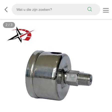
2
/
3