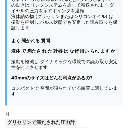
の動きは,リンクシステムを通して転送されます.ダ
イヤルの圧力を示すポインタを運転.
暗闇で光る圧力計
液体詰め物 (グリセリンまたはシリコンオイル) は
振動を抑制し,パルス状態でも安定した読み取りを保
証します.
圧力計の種類
よく 聞かれる 質問
液体 で 満たさ れ た 計器 は なぜ 用い られ ます か
振動を軽減し ダイナミックな環境での読み取り安定
性を向上させます
40mmのサイズはどんな利点があるの?
コンパクトで 空間が限られている装置に適していま
す
札:
グリセリンで満たされた圧力計