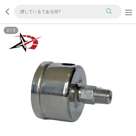
2
/
3