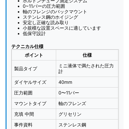
ボルドンチューブ測定システム
0~11バーの圧力範囲
軸のフレンジのバックマウント
会社案内
ステンレス鋼のホイジング
安定し正確な読み取り
小規模な設置スペースに適しています
低保守設計
品質管理
テクニカル仕様
お問い合わせ
ポイント
仕様
ミニ液体で満たされた圧力
製品タイプ
計
見積依頼
ダイヤルサイズ
40mm
ステンレス鋼の圧力計
圧力範囲
0〜11バー
マウントタイプ
軸のフレンズ
耐衝撃圧力計
充填 中間
グリセリン
事件資料
ステンレス鋼
温度および圧力計