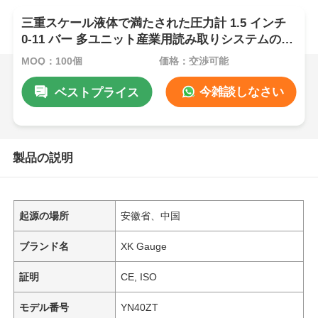
三重スケール液体で満たされた圧力計 1.5 インチ
0-11 バー 多ユニット産業用読み取りシステムのた
めの軸型コンパクト
MOQ：100個
価格：交渉可能
今雑談しなさい
ベストプライス
製品の説明
起源の場所
安徽省、中国
ブランド名
XK Gauge
証明
CE, ISO
モデル番号
YN40ZT