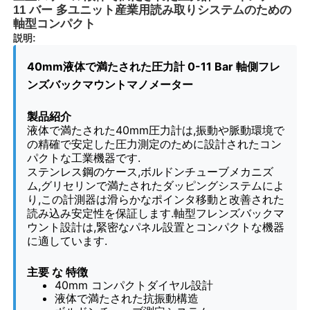
11 バー 多ユニット産業用読み取りシステムのための
軸型コンパクト
説明:
40mm液体で満たされた圧力計 0-11 Bar 軸側フレ
ンズバックマウントマノメーター
製品紹介
液体で満たされた40mm圧力計は,振動や脈動環境で
の精確で安定した圧力測定のために設計されたコン
パクトな工業機器です.
ステンレス鋼のケース,ボルドンチューブメカニズ
ム,グリセリンで満たされたダッピングシステムによ
り,この計測器は滑らかなポインタ移動と改善された
読み込み安定性を保証します.軸型フレンズバックマ
ホーム
ウント設計は,緊密なパネル設置とコンパクトな機器
に適しています.
製品
主要 な 特徴
40mm コンパクトダイヤル設計
液体で満たされた抗振動構造
企業情報