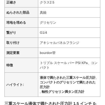
正確さ
クラス2.5
ぬらされた部品
真鍮
培地を埋める
グリセリン
繋がり
G1/4
取り付け
アキシャルパネルフランジ
測定要素
bourdon管
トリプル スケール バー PSI KPa、コン
特徴
パクト
液体で満たされた三重スケール圧力計
,
コンパクトのグリセリンで満たされた
ハイライト:
圧力計
,
軸性グリセリン満タン圧力計
三重スケール液体で満たされた圧力計 1.5 インチ 0-