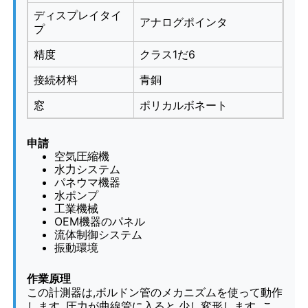
ディスプレイタイ
アナログポインタ
プ
液体で満たされた圧力計
精度
クラス1だ6
接続材料
青銅
電気接触圧力計
窓
ポリカルボネート
圧力試験キット
申請
空気圧縮機
乾燥式圧力計
水力システム
パネウマ機器
水ポンプ
工業機械
ミニ圧力計
OEM機器のパネル
流体制御システム
振動環境
デジタル圧力計
作業原理
この計測器は,ボルドン管のメカニズムを使って動作
ユーティリティ圧力計
します. 圧力が曲線管に入ると,少し変形します. こ