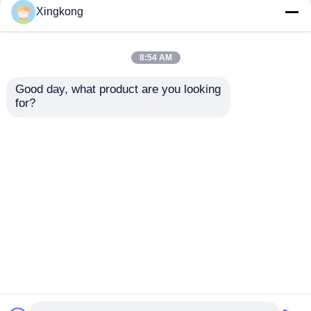
Xingkong
8:54 AM
Good day, what product are you looking 
for?
ボイラー 63mm 液体
化学耐性63mm シリコ
で満たされた圧力計 0-
ンオイルで満たされた
140PSI 産業モニタリ
圧力計 0-100PSI
ング用 底面 銅 ステン
7kg/cm2 工業加工用銅
お問い合わせを送信
お問い合わせを送信
レス鋼
ホーム
企業情報
お問い合わせ
Desktop Site
地図
プライバシーポリシー規約
品質
ステンレス鋼の圧力計
中国工場.Copyright ©