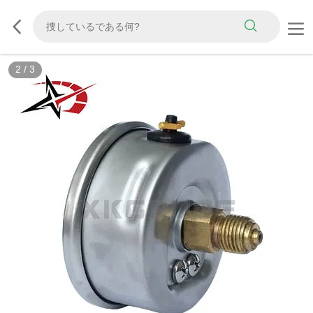
2
/
3