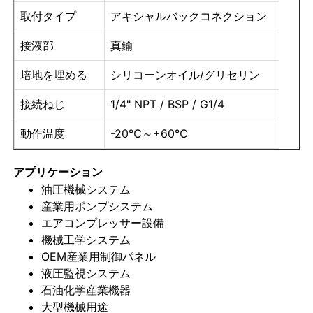
取付タイプ
アキシャルバックコネクション
液体で満たされた圧力計
接液部
真鍮
培地を埋める
シリコーンオイル/グリセリン
電気接触圧力計
接続ねじ
1/4" NPT / BSP / G1/4
圧力試験キット
動作温度
-20℃～+60℃
乾燥式圧力計
アプリケーション
油圧機械システム
産業用ポンプシステム
ミニ圧力計
エアコンプレッサー設備
機械工学システム
OEM産業用制御パネル
デジタル圧力計
液圧監視システム
石油化学産業機器
ユーティリティ圧力計
大型機械用途