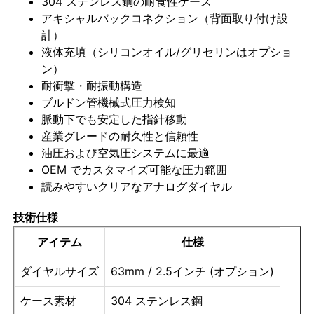
304 ステンレス鋼の耐食性ケース
アキシャルバックコネクション（背面取り付け設
計）
会社案内
液体充填（シリコンオイル/グリセリンはオプショ
ン）
耐衝撃・耐振動構造
品質管理
ブルドン管機械式圧力検知
脈動下でも安定した指針移動
お問い合わせ
産業グレードの耐久性と信頼性
油圧および空気圧システムに最適
OEM でカスタマイズ可能な圧力範囲
見積依頼
読みやすいクリアなアナログダイヤル
技術仕様
ステンレス鋼の圧力計
アイテム
仕様
耐衝撃圧力計
ダイヤルサイズ
63mm / 2.5インチ (オプション)
ケース素材
304 ステンレス鋼
温度および圧力計