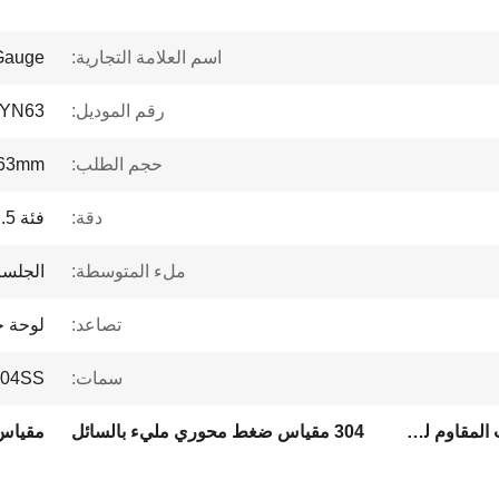
اسم العلامة التجارية:
Gauge
رقم الموديل:
YN63
حجم الطلب:
63mm
دقة:
فئة 2.5
ملء المتوسطة:
الجلسر
تصاعد:
لوحة ج
سمات:
304SS أصلي، مملوء بالزيت المقاوم 
304 مقياس ضغط ملئ بالزيت المقاوم للصدأ
304 مقياس ضغط محوري مليء بالسائل