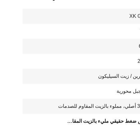
XK 
ين / زيت السيليكون
بل محورية
للصدمات
مقياس ضغط حقيقي مليء بالزيت المقاوم للصدأ