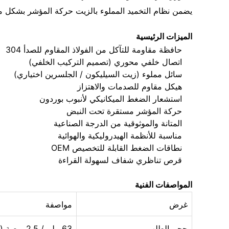
يضمن نظام التخميد المملوء بالزيت حركة المؤشر بشكل مس
الميزات الرئيسية
حافظة مقاومة للتآكل من الفولاذ المقاوم للصدأ 304
اتصال خلفي محوري (تصميم التركيب الخلفي)
سائل مملوء (زيت السيليكون / الجلسرين اختياري)
هيكل مقاوم للصدمات والاهتزاز
استشعار الضغط الميكانيكي لأنبوب بوردون
حركة المؤشر مستقرة تحت النبض
المتانة والموثوقية من الدرجة الصناعية
مناسبة للأنظمة الهيدروليكية والهوائية
نطاقات الضغط القابلة للتخصيص OEM
قرص تناظري شفاف لسهولة القراءة
المواصفات الفنية
غرض
مواصفة
حجم الطلب
63 ملم / 2.5 بوصة (اختياري)