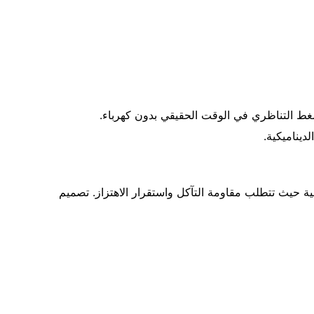
غط التناظري في الوقت الحقيقي بدون كهرباء.
ديناميكية.
أ 304 على نطاق واسع في أنظمة الأتمتة الصناعية حيث تتطلب مقاومة التآكل واستقرار الاهتزاز. تصميم