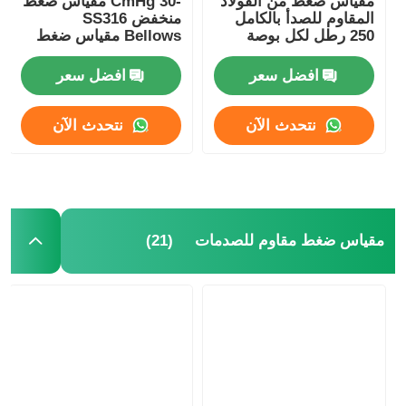
مقياس ضغط من الفولاذ
-30 CmHg مقياس ضغط
المقاوم للصدأ بالكامل
منخفض SS316
250 رطل لكل بوصة
Bellows مقياس ضغط
يتوهج في مقياس الضغط المظلم
مربعة في المركز الخلفي
شعاعي
مقياس ضغط 50 مم
افضل سعر
افضل سعر
أنواع أجهزة قياس الضغط
نتحدث الآن
نتحدث الآن
(21)
مقياس ضغط مقاوم للصدمات