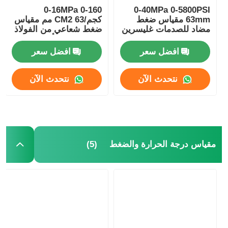
0-16MPa 0-160
0-40MPa 0-5800PSI
63mm مقياس ضغط
كجم/CM2 63 مم مقياس
مضاد للصدمات غليسرين
ضغط شعاعي من الفولاذ
ملء وحدة الطاقة
المقاوم للصدأ مملوء
الهيدروليكية مراقبة
بالجلسرين
افضل سعر
افضل سعر
نتحدث الآن
نتحدث الآن
(5)
مقياس درجة الحرارة والضغط