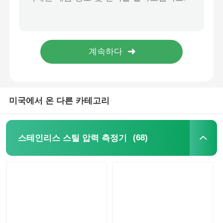
수압 장비 모니터링을 위한 중장거리 액체로 채워진 마노미터 0-100 바 1400 PSI 방사선 장착
공기 압축기 액체로 채워진 공기 압도 측정기 16MPa 230PSI 공기 시스템 측정용 방사성 장착
액체로 채워진 압력 측정기
단층 압력 테스트 키트, 수압 압력 테스트 도구 키트
0-5700 PSI 글리세린 충전 압력 게이지 하단 장착 충격 방지
전기 접촉 압력 측정기
빨간색 단일 계층 수압 압력 도구 4 압력 측정기 / 확장 튜브
압력 테스트 키트
미국에서 온 다른 카테고리
건식 압력 게이지
(68)
스테인리스 스틸 압력 측정기
미니 압력 측정기
디지털 압력 게이지
유틸리티 압력 게이지