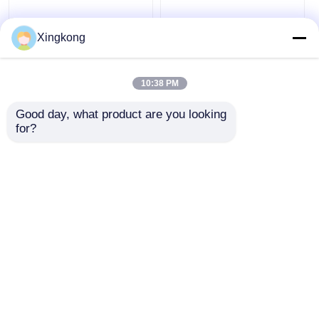
Xingkong
Y40 빛나는 전기 접점
OEM ODM 전기 접점
10:38 PM
압력 게이지 40mm 산
압력 게이지 63mm
업용 알람 스위치 압력
SS304 실리콘 오일 충
모니터링 장비
전 압력 게이지
Good day, what product are you looking 
for?
최고의 가격
최고의 가격
지금 챗팅하세요
지금 챗팅하세요
더 많은 것을 전망하십시
오
Desktop Site
홈
사이트맵
연락처
사이트맵
개인 정보 정책