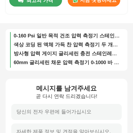
지금 챗팅하세요
최고의 가격
0-300 PSI 화재 스프링클러 압력 게이지 63mm 황동 연결 화재 예방 시스템 압력계
4 게이지 기화기 진공 동기화 게이지 도구 키트/장착 플레이트가 있는 진공 테스터 키트
공장 투어
전동 패널 장착 전기 접촉 압력 측정기 40mm 앞 플랜지
0-160 Psi 일반 목적 건조 압력 측정기 스테인리스 스틸 기계 압력 모니터링 도구
품질 관리
색상 코딩 된 액체 가득 찬 압력 측정기 두 개의 구역 시각적 빠른 안전 상태 모니터링 읽기
방사형 압력 게이지 글리세린 충전 스테인레스 스틸 바닥 연결 압력 게이지
연락처
60mm 글리세린 채운 압력 측정기 0-1000 바 14000 PSI 중량 산업용 수압용 고압
산업 장비 모니터링을 위해 후면 마운트 액체로 채워진 수압 압력 측정기 0-400 바 5800 PSI
견적 요청
40MPa 진동 방지 액체 충전 압력 게이지 0-400kg/cm2 후면 장착 압력 게이지
공압 시스템 측정을 위한 저범위 압력 게이지 액체 충전 0-10 Bar 150 PSI 방사형 마운트
메시지를 남겨주세요
스테인리스 스틸 압력 측정기
2.5 인치 압력 게이지 유형 전면 플랜지가 있는 오일로 채워진 냉매 압력 게이지
곧 다시 연락 드리겠습니다!
63mm 후부 장착 압력 측정기 0-10 바 150 Psi U 패널 설치를 위한 브래킷
충격 방지 압력 측정기
2" USG 스타일 패널 마운트 압력 게이지 50mm 0-10kg/Cm2 0-140 Psi(브래킷 포함)
60mm 일반 압력 측정기 0-25 MPa 250KG/CM2 구리 실이 기계 산업 압력 측정기
저압 시스템 테스트용 마이크로 범위 액체 충전 압력 게이지 0-6 Bar 80 PSI 방사형 마운트
온도 및 압력 게이지