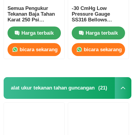
Semua Pengukur
-30 CmHg Low
Tekanan Baja Tahan
Pressure Gauge
Pengukur Tekanan Bersinar Dalam Gelap
Karat 250 Psi
SS316 Bellows
Pengukur Tekanan
Manometer Radial
Dudukan Belakang
Pressure Gauge
Harga terbaik
Harga terbaik
Jenis Pengukur Tekanan
Tengah 50mm
bicara sekarang
bicara sekarang
(21)
alat ukur tekanan tahan guncangan