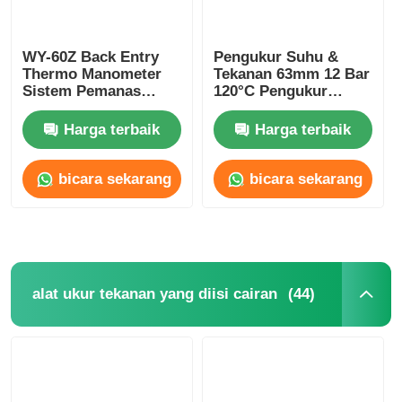
WY-60Z Back Entry
Pengukur Suhu &
Thermo Manometer
Tekanan 63mm 12 Bar
Sistem Pemanas
120°C Pengukur
Tekanan Skala Ganda
Gabungan Boiler
Dan Pengukur Suhu
HVAC
Harga terbaik
Harga terbaik
OEMODM
bicara sekarang
bicara sekarang
(44)
alat ukur tekanan yang diisi cairan