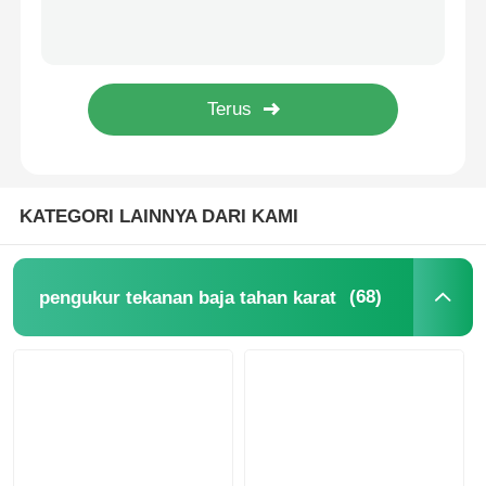
Perak Kit Uji Tekanan Hidrolik Alat Dengan 3 Tekanan Gauges / 9 Fittings
Kit pengujian tekanan industri portabel dengan 3 alat ukur tekanan / 11 perlengkapan
alat ukur tekanan yang diisi cairan
Perak Portable Hydraulic Diagnostic Test Kit Dengan 4 Pengukur Tekanan / 10 Fittings
40MPa Penekan Tekanan Kimia Penekan Tekanan Industri Bertahan Korosi
Pengukur tekanan kontak listrik
Axial Mount Liquid Filled Pressure Gauge 0 ~ 400Bar ((6000PSI)
Kit Pengujian Tekanan
KATEGORI LAINNYA DARI KAMI
pengukur tekanan kering
(68)
pengukur tekanan baja tahan karat
Pengukur Tekanan Mini
Pengukur tekanan digital
Pengukur Tekanan Utilitas