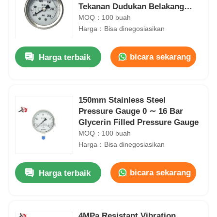
Tekanan Dudukan Belakang
Tengah 50mm
MOQ：100 buah
Harga：Bisa dinegosiasikan
bicara sekarang
Harga terbaik
150mm Stainless Steel
Pressure Gauge 0 ∼ 16 Bar
Glycerin Filled Pressure Gauge
MOQ：100 buah
Harga：Bisa dinegosiasikan
bicara sekarang
Harga terbaik
4MPa Resistant Vibration