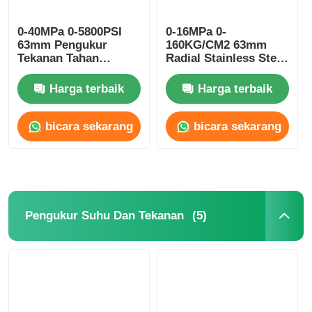
0-40MPa 0-5800PSI
0-16MPa 0-
63mm Pengukur
160KG/CM2 63mm
Tekanan Tahan
Radial Stainless Steel
Guncangan
Pressure Gauge
Pemantauan Unit
Gliserin Dipenuhi
Harga terbaik
Harga terbaik
Daya Hidraulik Berisi
Gliserin
bicara sekarang
bicara sekarang
(5)
Pengukur Suhu Dan Tekanan