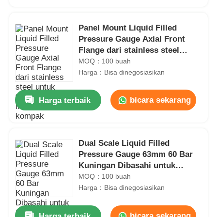
Panel Mount Liquid Filled
Pressure Gauge Axial Front
Flange dari stainless steel
untuk tampilan instrumen
MOQ：100 buah
kompak
Harga：Bisa dinegosiasikan
bicara sekarang
Harga terbaik
Dual Scale Liquid Filled
Rumah
Pressure Gauge 63mm 60 Bar
Kuningan Dibasahi untuk
Sistem Pengukuran Industri
MOQ：100 buah
Produk
Umum
Harga：Bisa dinegosiasikan
Tentang kita
bicara sekarang
Harga terbaik