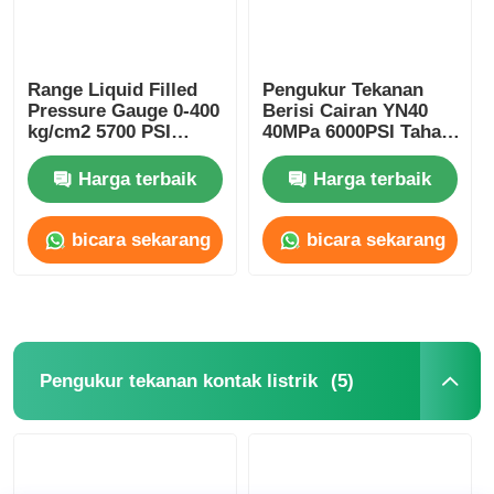
Range Liquid Filled
Pengukur Tekanan
Pressure Gauge 0-400
Berisi Cairan YN40
kg/cm2 5700 PSI
40MPa 6000PSI Tahan
Mesin cuci
Guncangan untuk
bertekanan tinggi
Penggunaan Industri
Harga terbaik
Harga terbaik
untuk pembersihan
Peralatan Hidraulik
industri
bicara sekarang
bicara sekarang
(5)
Pengukur tekanan kontak listrik