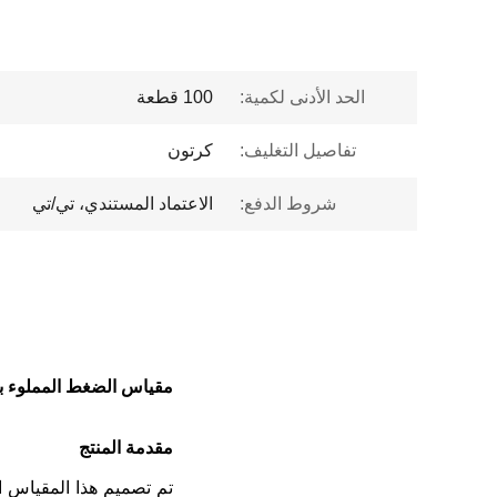
الحد الأدنى لكمية:
100 قطعة
تفاصيل التغليف:
كرتون
شروط الدفع:
الاعتماد المستندي، تي/تي
مقياس الضغط المملوء بالسائل 60 ملم 0 16BAR مقياس ضغط للاتصال الخلفي من
مقدمة المنتج