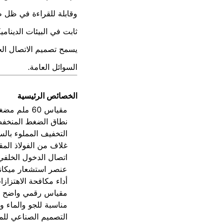
وقابلة للقراءة في ظل ظر
ثابت في البيئات الديناميك
يسمح تصميم الاتصال الخ
السوائل العامة.
الخصائص الرئيسية
مقياس 60 ملم مضغوط لتركيب توفير المساحة
نطاق الضغط المنخفض BAR
التخفيف المملوء بال
غلاف من الفولاذ المق
اتصال الدخول الخلفي
عنصر استشعار ميكان
أداء مكافحة الاهتزاز
مقياس رقمي واضح لل
مناسبة للجو والماء و
التصميم الصناعي للم