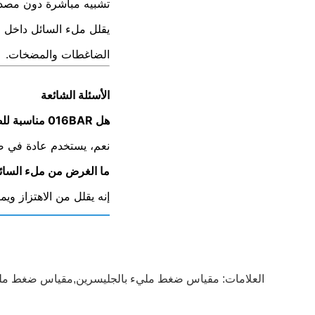
تشبيه مباشرة دون مصد
يقلل ملء السائل داخل ا
الضاغطات والمضخات.
الأسئلة الشائعة
هل 016BAR مناسبة للضاغطات؟
نعم، يستخدم عادة في ضا
ما الغرض من ملء السائ
إنه يقلل من الاهتزاز ويم
العلامات:
مقياس ضغط مليء بالجليسرين,مقياس ضغط مليء ب