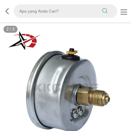
2
/
3