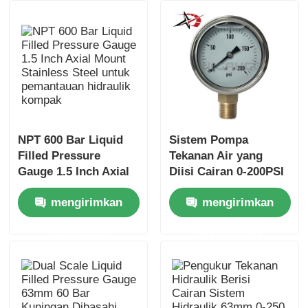
NPT 600 Bar Liquid
Sistem Pompa
Filled Pressure
Tekanan Air yang
Gauge 1.5 Inch Axial
Diisi Cairan 0-200PSI
Mount Stainless Steel
63mm Kuningan
mengirimkan
mengirimkan
untuk pemantauan
Berkarat Untuk
hidraulik kompak
Peralatan
permintaan
permintaan
Pemantauan Hidraulik