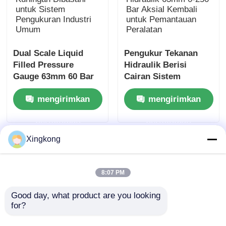
Dual Scale Liquid
Pengukur Tekanan
Filled Pressure
Hidraulik Berisi
Gauge 63mm 60 Bar
Cairan Sistem
Kuningan Dibasahi
Hidraulik 63mm 0-250
mengirimkan
mengirimkan
untuk Sistem
Bar Aksial Kembali
Pengukuran Industri
untuk Pemantauan
permintaan
permintaan
Umum
Peralatan
Xingkong
8:07 PM
Good day, what product are you looking 
for?