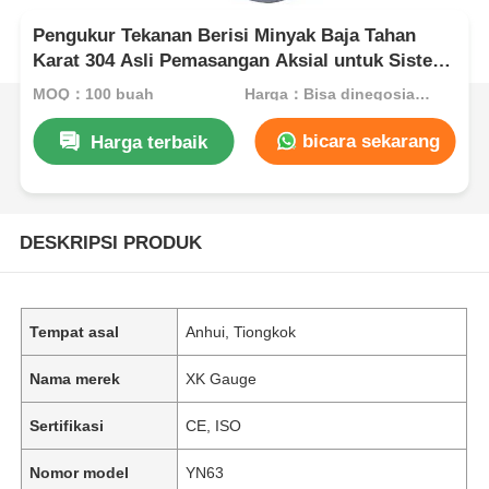
Pengukur Tekanan Berisi Minyak Baja Tahan
Karat 304 Asli Pemasangan Aksial untuk Sistem
Instrumentasi Tampilan Panel
MOQ：100 buah
Harga：Bisa dinegosiasikan
bicara sekarang
Harga terbaik
DESKRIPSI PRODUK
Tempat asal
Anhui, Tiongkok
Nama merek
XK Gauge
Sertifikasi
CE, ISO
Nomor model
YN63