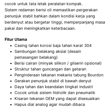
cocok untuk tata letak peralatan kompak.
Sistem redaman berisi oli memastikan pergerakan
Wisata pabrik
penunjuk stabil bahkan dalam kondisi kerja yang
berdenyut atau bergetar tinggi, memperpanjang masa
pakai dan meningkatkan keterbacaan.
Kontrol kualitas
Fitur Utama
Casing tahan korosi baja tahan karat 304
Hubungi kami
Sambungan belakang aksial (desain
pemasangan belakang)
Quote request suatu
Berisi cairan (minyak silikon / gliserin opsional)
Struktur tahan guncangan dan getaran
Penginderaan tekanan mekanis tabung Bourdon
pengukur tekanan baja tahan karat
Gerakan penunjuk stabil di bawah denyut
Daya tahan dan keandalan tingkat industri
alat ukur tekanan tahan guncangan
Cocok untuk sistem hidrolik dan pneumatik
Kisaran tekanan OEM yang dapat disesuaikan
Hapus dial analog agar mudah dibaca
Pengukur Suhu Dan Tekanan