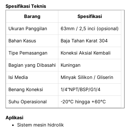
Spesifikasi Teknis
alat ukur tekanan yang diisi cairan
Barang
Spesifikasi
Ukuran Panggilan
63mm / 2,5 inci (opsional)
Pengukur tekanan kontak listrik
Bahan Kasus
Baja Tahan Karat 304
Kit Pengujian Tekanan
Tipe Pemasangan
Koneksi Aksial Kembali
Bagian yang Dibasahi
Kuningan
pengukur tekanan kering
Isi Media
Minyak Silikon / Gliserin
Pengukur Tekanan Mini
Benang Koneksi
1/4"NPT/BSP/G1/4
Suhu Operasional
-20°C hingga +60°C
Pengukur tekanan digital
Aplikasi
Sistem mesin hidrolik
Pengukur Tekanan Utilitas