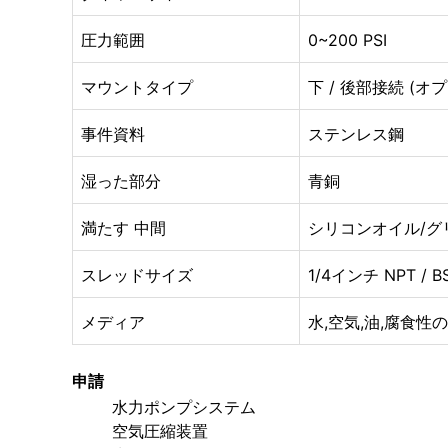
圧力範囲
0~200 PSI
マウントタイプ
下 / 後部接続 (オ
事件資料
ステンレス鋼
湿った部分
青銅
満たす 中間
シリコンオイル/グ
スレッドサイズ
1/4インチ NPT / BS
メディア
水,空気,油,腐食性
申請
水力ポンプシステム
空気圧縮装置