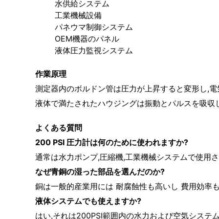
水供給システム
工業機械設備
パネウマ制御システム
OEM機器のパネル
液体圧力監視システム
作業原理
測定器内のボルドン管は圧力が上昇すると変形し,電
液体で満たされたハウジングは振動とパルスを吸収し
よくある質問
200 PSI 圧力計は何のために使われますか?
通常は水力ポンプ,圧縮機,工業機械システムで使用さ
なぜ青銅の湿った部品を選んだのか?
銅は一般的産業用には 耐腐蝕性も高いし 費用効率も
液体システムでも使えますか?
はい,それは200PSI範囲内の水力および空気システ