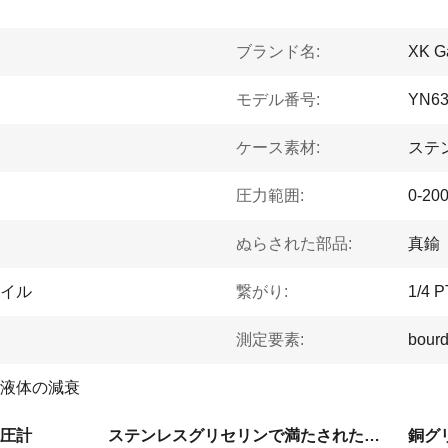
ブランド名:
XK G
モデル番号:
YN6
ケース素材:
ステ
圧力範囲:
0-200
ぬらされた部品:
真鍮
イル
繋がり:
1/4 P
測定要素:
bour
液体の減衰
圧計
ステンレスグリセリンで満たされた水圧計
銅グ