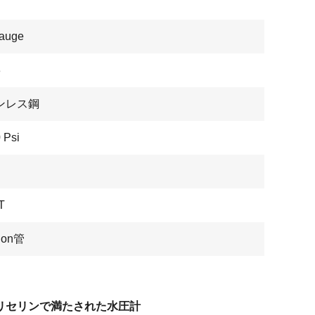
auge
3
ンレス鋼
 Psi
T
don管
リセリンで満たされた水圧計