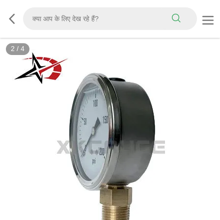
2
/
4