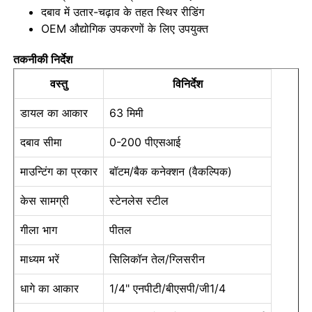
दबाव में उतार-चढ़ाव के तहत स्थिर रीडिंग
OEM औद्योगिक उपकरणों के लिए उपयुक्त
फैक्टरी यात्रा
तकनीकी निर्देश
वस्तु
विनिर्देश
गुणवत्ता नियंत्रण
डायल का आकार
63 मिमी
हमसे संपर्क करें
दबाव सीमा
0-200 पीएसआई
माउन्टिंग का प्रकार
बॉटम/बैक कनेक्शन (वैकल्पिक)
एक बोली का अनुरोध
केस सामग्री
स्टेनलेस स्टील
स्टेनलेस स्टील दबाव नापने का यंत्र
गीला भाग
पीतल
माध्यम भरें
सिलिकॉन तेल/ग्लिसरीन
शॉकप्रूफ प्रेशर गेज
धागे का आकार
1/4" एनपीटी/बीएसपी/जी1/4
तापमान और दबाव नापने का यंत्र