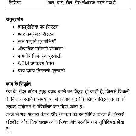
मिडिया
जल, वायु, तेल, गैर-संक्षारक तरल पदार्थ
तरल से भरा प्रेशर गेज
अनुप्रयोग
हाइड्रोलिक पंप सिस्टम
एयर कंप्रेसर सिस्टम
विद्युत संपर्क दबाव गेज
जल आपूर्ति प्रणालियाँ
औद्योगिक मशीनरी उपकरण
दबाव परीक्षण किट
वायवीय नियंत्रण प्रणाली
OEM उपकरण पैनल
द्रव दबाव निगरानी प्रणाली
शुष्क दबाव नापने का यंत्र
काम के सिद्धांत
गेज के अंदर बॉर्डन ट्यूब दबाव बढ़ने पर विकृत हो जाती है, जिससे बिजली
मिनी प्रेशर गेज
के बिना वास्तविक समय एनालॉग दबाव पढ़ने के लिए यांत्रिक तनाव को
सूचक आंदोलन में परिवर्तित कर दिया जाता है।
डिजिटल दबाव नापने का यंत्र
तरल से भरा आवास कंपन और धड़कन को अवशोषित करता है, जिससे
गतिशील औद्योगिक वातावरण में स्थिर और पठनीय माप सुनिश्चित होता
है।
उपयोगिता दबाव नापने का यंत्र