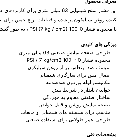
معرفی محصول
این فشار سنج شیمیایی 63 میلی مت
کننده روغن سیلیکون پر شده و قطعات برنج خیس برای اطمی
با محدوده فشار 0-100 PSI (7 kg / cm2) ، به طور گسترده ای در پمپ ها ، سیستم های پردازش شیمیایی و تجهیزات صنعتی عمومی استفاده می شود.
ویژگی های کلیدی
طراحی صفحه نمایش صنعتی 63 میلی متری
محدوده فشار 0 ≈ 100 PSI / 7 kg/cm2
سیستم ضد ارتعاش پر از روغن سیلیکون
اتصال مس برای سازگاری شیمیایی
مکانیسم لوله بوردون ضدصدمه
خواندن پایدار در شرایط نبض
ساختار صنعتی مقاوم به خوردگی
صفحه نمایش روشن و قابل خواندن
مناسب برای سیستم های شیمیایی و مایعات
طراحی عمر طولانی برای استفاده صنعتی
مشخصات فنی