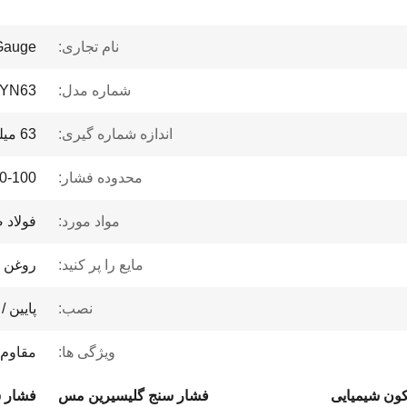
نام تجاری:
Gauge
شماره مدل:
YN63
اندازه شماره گیری:
63 میلی متر
محدوده فشار:
0-100 PSI 7 کیلوگرم بر سانتی متر مربع
مواد مورد:
فولاد ض
مایع را پر کنید:
روغن 
نصب:
پايين 
ویژگی ها:
مقاوم 
ون شیمیایی
فشار سنج گلیسیرین مس