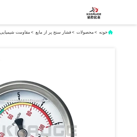
خونه
>
محصولات
>
فشار سنج پر از مایع
>
مقاومت شیمیایی 63mm سیلیکون روغن پر فشار 0-100PSI 7 kg/cm2 مس برای پردازش صن