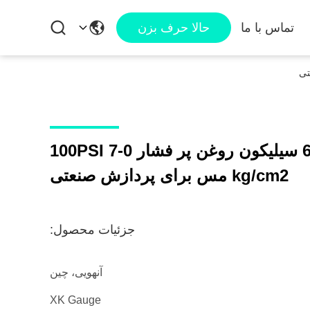
تماس با ما
حالا حرف بزن
مقاومت شیمیایی 63mm سیلیکون روغن پر فشار 0-100PSI 7
kg/cm2 مس برای پردازش صنعتی
جزئیات محصول:
آنهویی، چین
XK Gauge