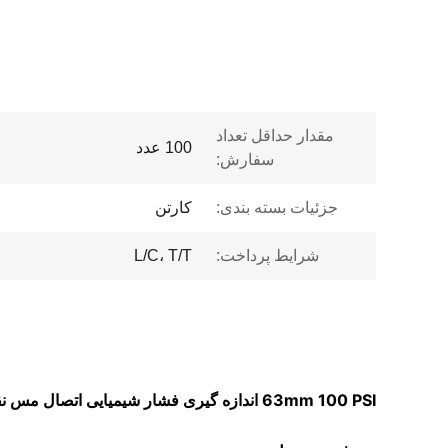
مقدار حداقل تعداد
100 عدد
سفارش:
جزئیات بسته بندی:
کارتن
شرایط پرداخت:
L/C، T/T
63mm 100 PSI اندازه گیری فشار شیمیایی اتصال مس نقره روغن سیلیکون پر شده مانومتر ضدصدمه