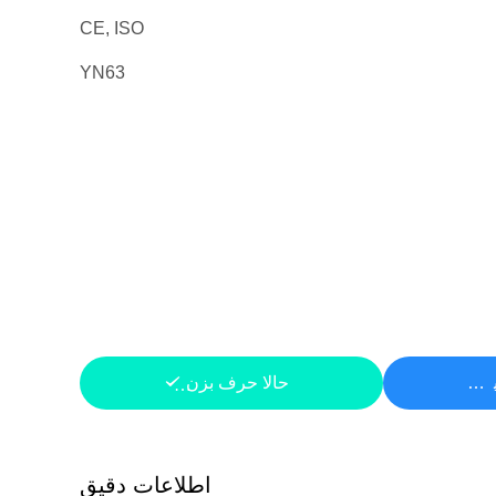
CE, ISO
YN63
ار
حالا حرف بزن
اطلاعات دقیق