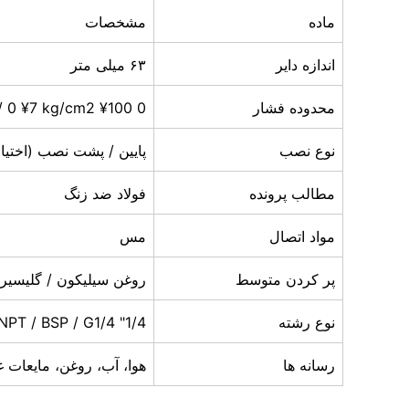
ماده
مشخصات
اندازه دایر
۶۳ میلی متر
محدوده فشار
0 ¥100 PSI / 0 ¥7 kg/cm2
نوع نصب
پایین / پشت نصب (اختیا
مطالب پرونده
فولاد ضد زنگ
مواد اتصال
مس
پر کردن متوسط
روغن سیلیکون / گلیسیر
نوع رشته
1/4" NPT / BSP / G1/4
رسانه ها
هوا، آب، روغن، مایعات 