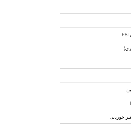
ری)
ین
غیر خوردنی