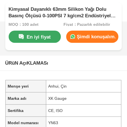
Kimyasal Dayanıklı 63mm Silikon Yağı Dolu
Basınç Ölçüsü 0-100PSI 7 kg/cm2 Endüstriyel
İşleme için Bakır
MOQ：100 adet
Fiyat：Pazarlık edilebilir
Şimdi konuşalım.
En iyi fiyat
ÜRüN AçıKLAMASı
Menşe yeri
Anhui, Çin
Marka adı
XK Gauge
Sertifika
CE, ISO
Model numarası
YN63