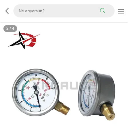
2
/
4