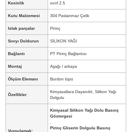
Kesinlik
sınıf 2.5
Kutu Malzemesi
304 Paslanmaz Çelik
Islak parçalar
Pirinç
Sıvıyı Doldurun
SİLİKON YAĞI
Bağlantı
PT Pirinç Bağlantısı
Montaj
Aşağı / arkaya
Ölçüm Elemanı
Burdon tüpü
Kimyasallara Dayanıklı, Silikon Yağı
Özellikler
Dolgulu
Kimyasal Silikon Yağı Dolu Basınç
Göstergesi
,
Pirinç Gliserin Dolgulu Basınç
Vurgulamak: