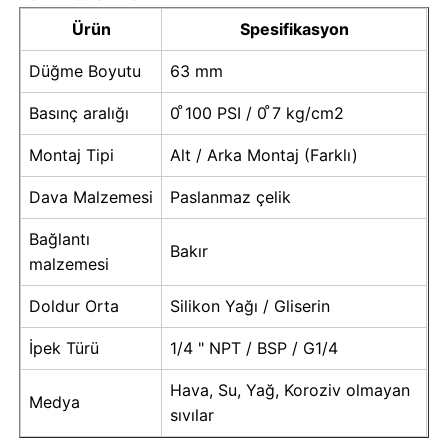
Ürün
Spesifikasyon
sıvı dolu basınç ölçer
Düğme Boyutu
63 mm
Basınç aralığı
0 ̊100 PSI / 0 ̊7 kg/cm2
Elektrikli temas basınç ölçer
Montaj Tipi
Alt / Arka Montaj (Farklı)
Basınç Test Kitleri
Dava Malzemesi
Paslanmaz çelik
Bağlantı
kuru basınç göstergesi
Bakır
malzemesi
Doldur Orta
Silikon Yağı / Gliserin
Mini Basınçölçer
İpek Türü
1/4 " NPT / BSP / G1/4
Dijital basınç göstergesi
Hava, Su, Yağ, Koroziv olmayan
Medya
sıvılar
Yardımcı Basınç Göstergesi