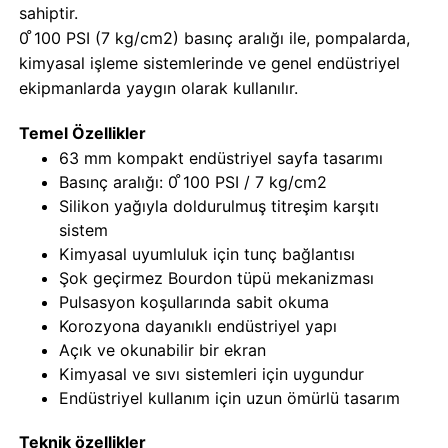
sahiptir.
0 ̊100 PSI (7 kg/cm2) basınç aralığı ile, pompalarda,
Fabrika turu
kimyasal işleme sistemlerinde ve genel endüstriyel
ekipmanlarda yaygın olarak kullanılır.
Kalite kontrol
Temel Özellikler
63 mm kompakt endüstriyel sayfa tasarımı
Basınç aralığı: 0 ̊100 PSI / 7 kg/cm2
Bize ulaşın
Silikon yağıyla doldurulmuş titreşim karşıtı
sistem
Teklif isteği
Kimyasal uyumluluk için tunç bağlantısı
Şok geçirmez Bourdon tüpü mekanizması
Pulsasyon koşullarında sabit okuma
paslanmaz çelik basınç göstergesi
Korozyona dayanıklı endüstriyel yapı
Açık ve okunabilir bir ekran
Kimyasal ve sıvı sistemleri için uygundur
Şok geçirmez basınç ölçer
Endüstriyel kullanım için uzun ömürlü tasarım
Sıcaklık ve Basınç Göstergesi
Teknik özellikler