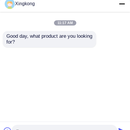
Xingkong
11:17 AM
Good day, what product are you looking 
for?
Ekipman İzleme için
Boiler 63mm sıvı dolu
Hidrolik Sistem Sıvı
basınç ölçer 0-140PSI
Dolu Hidrolik Basınç
endüstriyel izleme
Göstergesi 63mm 0-
için alt bakır
Talep Gönder
Talep Gönder
250 Bar Eksenel Sırt
paslanmaz çelik
Ana sayfa
Hakkımızda
Bize ulaşın
Desktop Site
Site Haritası
Gizlilik Politikası
Kalite
paslanmaz çelik basınç göstergesi
Çin