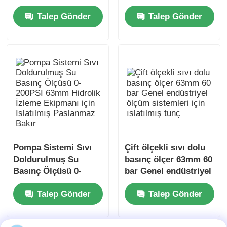
Kompakt Hidrolik
Montaj 304
Talep Gönder
Talep Gönder
İzleme için Eksenel
Paslanmaz Çelik Yağ
Montajlı Paslanmaz
Dolu Basınçölçer
Çelik
Pompa Sistemi Sıvı
Çift ölçekli sıvı dolu
Doldurulmuş Su
basınç ölçer 63mm 60
Basınç Ölçüsü 0-
bar Genel endüstriyel
200PSI 63mm Hidrolik
ölçüm sistemleri için
Talep Gönder
Talep Gönder
İzleme Ekipmanı için
ıslatılmış tunç
Islatılmış Paslanmaz
Bakır