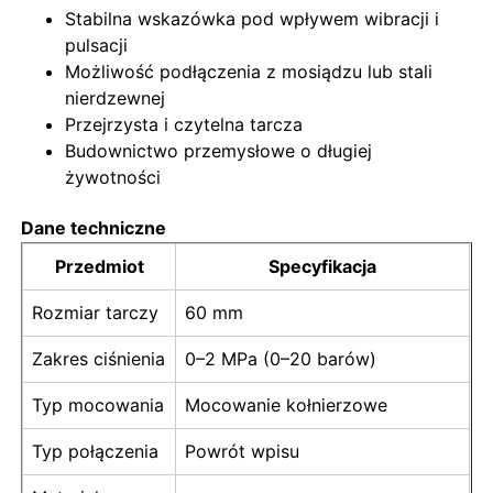
Stabilna wskazówka pod wpływem wibracji i
pulsacji
miernik ciśnienia wypełniony płynem
Możliwość podłączenia z mosiądzu lub stali
nierdzewnej
Przejrzysta i czytelna tarcza
Elektryczny miernik ciśnienia
Budownictwo przemysłowe o długiej
żywotności
Zestawy do prób ciśnieniowych
Dane techniczne
Przedmiot
Specyfikacja
manometr suchościeralny
Rozmiar tarczy
60 mm
Miniciśnieniomierz
Zakres ciśnienia
0–2 MPa (0–20 barów)
Typ mocowania
Mocowanie kołnierzowe
Cyfrowy manometr
Typ połączenia
Powrót wpisu
Manometr użytkowy