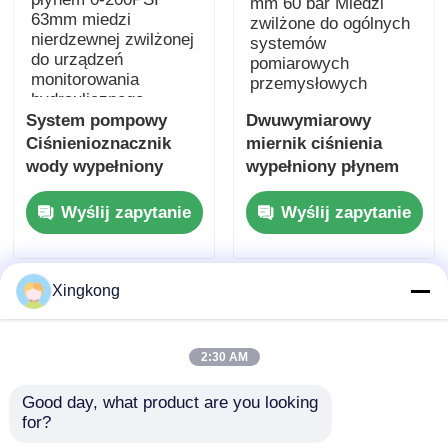
System pompowy
Dwuwymiarowy
Ciśnienioznacznik
miernik ciśnienia
wody wypełniony
wypełniony płynem
płynem 0-200PSI
63 mm 60 bar Miedzi
Wyślij zapytanie
Wyślij zapytanie
63mm miedzi
zwilżone do ogólnych
nierdzewnej
systemów
zwilżonej do
pomiarowych
urządzeń
przemysłowych
Xingkong
monitorowania
hydraulicznego
2:30 AM
Good day, what product are you looking 
for?