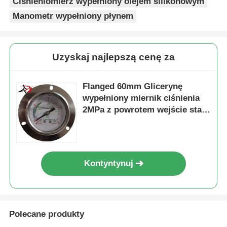
Ciśnieniomierz wypełniony olejem silikonowym
Manometr wypełniony płynem
Uzyskaj najlepszą cenę za
Flanged 60mm Glicerynę
wypełniony miernik ciśnienia
2MPa z powrotem wejście stali
nierdzewnej do monitorowania
procesów przemysłowych
Kontyntynuj
Polecane produkty