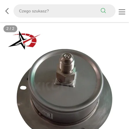
2
/
2