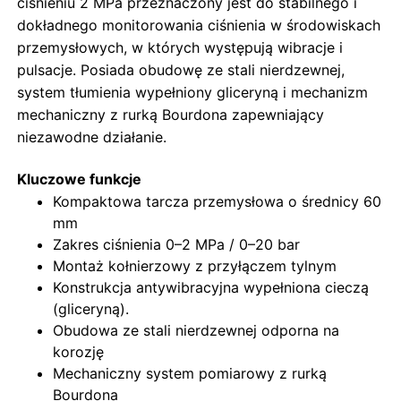
ciśnieniu 2 MPa przeznaczony jest do stabilnego i
dokładnego monitorowania ciśnienia w środowiskach
przemysłowych, w których występują wibracje i
Wycieczka po fabryce
pulsacje. Posiada obudowę ze stali nierdzewnej,
system tłumienia wypełniony gliceryną i mechanizm
Kontrola jakości
mechaniczny z rurką Bourdona zapewniający
niezawodne działanie.
Skontaktuj się z nami
Kluczowe funkcje
Kompaktowa tarcza przemysłowa o średnicy 60
Poprosić o wycenę
mm
Zakres ciśnienia 0–2 MPa / 0–20 bar
Montaż kołnierzowy z przyłączem tylnym
manometr ze stali nierdzewnej
Konstrukcja antywibracyjna wypełniona cieczą
(gliceryną).
Obudowa ze stali nierdzewnej odporna na
manometr odporny na wstrząsy
korozję
Mechaniczny system pomiarowy z rurką
Wskaźnik temperatury i ciśnienia
Bourdona