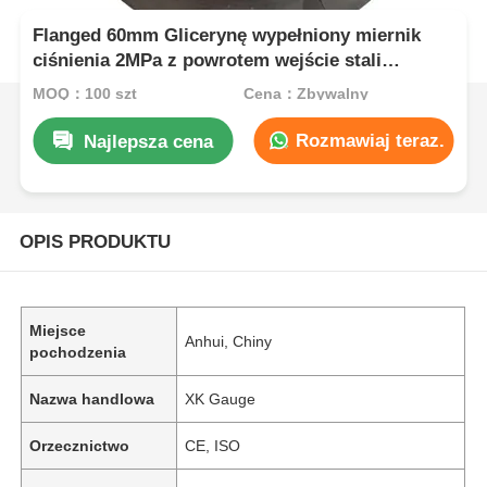
Flanged 60mm Glicerynę wypełniony miernik
ciśnienia 2MPa z powrotem wejście stali
nierdzewnej do monitorowania procesów
MOQ：100 szt
Cena：Zbywalny
przemysłowych
Rozmawiaj teraz.
Najlepsza cena
OPIS PRODUKTU
Miejsce
Anhui, Chiny
pochodzenia
Nazwa handlowa
XK Gauge
Orzecznictwo
CE, ISO