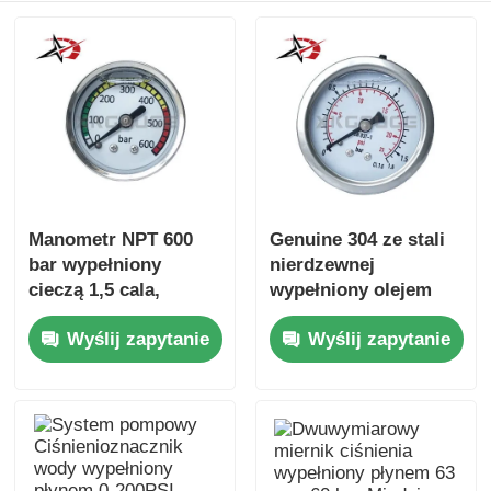
Manometr NPT 600
Genuine 304 ze stali
bar wypełniony
nierdzewnej
cieczą 1,5 cala,
wypełniony olejem
mocowanie osiowe ze
miernik ciśnienia
Wyślij zapytanie
Wyślij zapytanie
stali nierdzewnej do
kompaktowego
monitorowania
układu
hydraulicznego