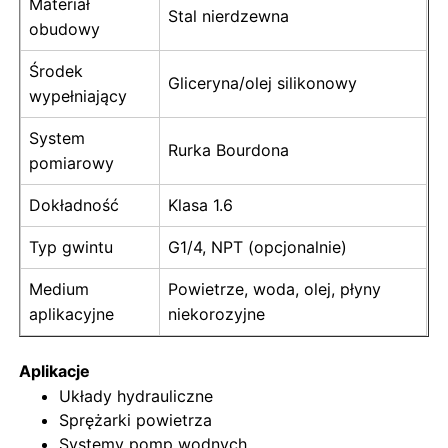
Materiał
Stal nierdzewna
obudowy
Świecący w ciemności manometr
Środek
Gliceryna/olej silikonowy
wypełniający
Typy manometrów
System
Rurka Bourdona
pomiarowy
Dokładność
Klasa 1.6
Typ gwintu
G1/4, NPT (opcjonalnie)
Medium
Powietrze, woda, olej, płyny
aplikacyjne
niekorozyjne
Aplikacje
Układy hydrauliczne
Sprężarki powietrza
Systemy pomp wodnych