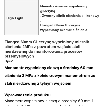
Miernik ciśnienia wypełniony
gliceryną
,
Zwrotny silnik ciśnienia silikonowy
High Light:
,
Flanged 60mm Gliceryna
wypełniony miernik ciśnienia
Flanged 60mm Glicerynę wypełniony miernik
ciśnienia 2MPa z powrotem wejście stali
nierdzewnej do monitorowania procesów
przemysłowych
Opis:
Manometr wypełniony cieczą o średnicy 60 mm i
Dom
ciśnieniu 2 MPa z kołnierzowym manometrem ze
stali nierdzewnej z tylnym wejściem
Produkty
Wprowadzenie produktu
Manometr wypełniony cieczą o średnicy 60 mm i
O nas