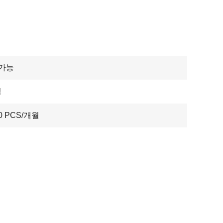
 가능
일
0 PCS/개월