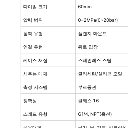
다이얼 크기
60mm
압력 범위
0~2MPa(0~20bar)
장착 유형
플랜지 마운트
연결 유형
뒤로 입장
케이스 재질
스테인레스 스틸
채우는 매체
글리세린/실리콘 오일
측정 시스템
부르동관
정확성
클래스 1.6
스레드 유형
G1/4, NPT(옵션)
응용매체
공기, 물, 기름, 비부식성