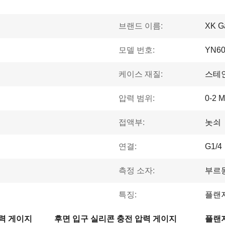
브랜드 이름:
XK G
모델 번호:
YN6
케이스 재질:
스테
압력 범위:
0-2 
접액부:
놋쇠
연결:
G1/4
측정 소자:
부르
특징:
플랜지
력 게이지
후면 입구 실리콘 충전 압력 게이지