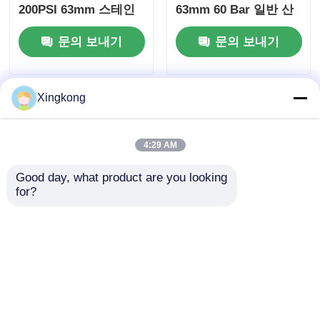
200PSI 63mm 스테인
63mm 60 Bar 일반 산
리스 구리 수압 모니터
업 측정 시스템용 비게
문의 보내기
문의 보내기
링 장비에 젖어
된 구리
Xingkong
4:29 AM
Good day, what product are you looking 
for?
수압 시스템 액체로 채
산업 가공을 위한 내화
워진 수압 압력 측정기
학성 63mm 실리콘 오
63mm 0-250 바 장비
일 충전 압력 게이지 0-
모니터링을 위한 축 뒷
100PSI 7 kg/cm2 황동
문의 보내기
문의 보내기
면