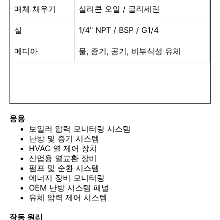
매체 채우기
실리콘 오일 / 글리세린
액체로 채워진 압력 측정기
실
1/4" NPT / BSP / G1/4
메디아
물, 증기, 공기, 비부식성 유체
전기 접촉 압력 측정기
압력 테스트 키트
응용
건식 압력 게이지
보일러 압력 모니터링 시스템
난방 및 증기 시스템
HVAC 열 제어 장치
미니 압력 측정기
산업용 열교환 장비
펌프 및 순환 시스템
에너지 장비 모니터링
디지털 압력 게이지
OEM 난방 시스템 패널
유체 압력 제어 시스템
유틸리티 압력 게이지
작동 원리