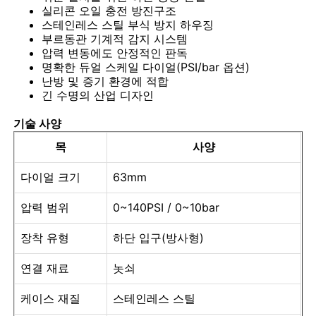
실리콘 오일 충전 방진구조
스테인레스 스틸 부식 방지 하우징
부르동관 기계적 감지 시스템
공장 투어
압력 변동에도 안정적인 판독
명확한 듀얼 스케일 다이얼(PSI/bar 옵션)
난방 및 증기 환경에 적합
품질 관리
긴 수명의 산업 디자인
기술 사양
연락처
목
사양
견적 요청
다이얼 크기
63mm
압력 범위
0~140PSI / 0~10bar
스테인리스 스틸 압력 측정기
장착 유형
하단 입구(방사형)
충격 방지 압력 측정기
연결 재료
놋쇠
케이스 재질
스테인레스 스틸
온도 및 압력 게이지