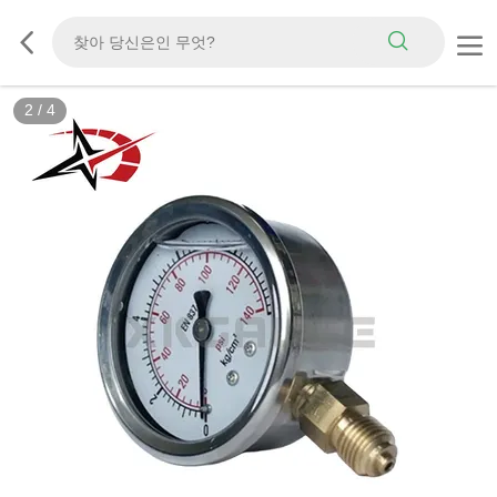
2
/
4