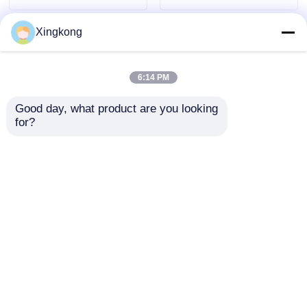
Messsysteme
Xingkong
6:14 PM
Good day, what product are you looking 
for?
Hydraulisches
Chemikalienbeständig
System
63mm Silikonöl
Flüssigkeitsgefülltes
gefüllt
hydraulisches
Druckmessgerät 0-
Anfrage absenden
Anfrage absenden
Druckmessgerät 63
100PSI 7 kg/cm2
mm 0-250 Bar
Messing für die
Achsrücken für die
industrielle
Überwachung der
Verarbeitung
Startseite
Über uns
Kontakt
Desktop Site
Ausrüstung
Sitemap
Privacy policy