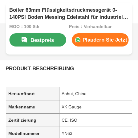
Boiler 63mm Flüssigkeitsdruckmessgerät 0-
140PSI Boden Messing Edelstahl für industrielle
Überwachung
MOQ：100 Stk
Preis：Verhandelbar
Plaudern Sie Jetzt
Bestpreis
PRODUKT-BESCHREIBUNG
Herkunftsort
Anhui, China
Markenname
XK Gauge
Zertifizierung
CE, ISO
Modellnummer
YN63