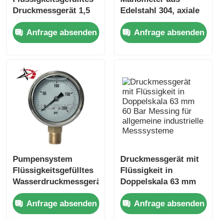
Druckmessgerät 1,5
Edelstahl 304, axiale
Zoll Achsmontage
Montage für Panel-
Anfrage absenden
Anfrage absenden
aus Edelstahl für
Display-
kompakte
Instrumentierungssyste
hydraulische
Überwachung
Pumpensystem
Druckmessgerät mit
Flüssigkeitsgefülltes
Flüssigkeit in
Wasserdruckmessgerät
Doppelskala 63 mm
0-200PSI 63mm
60 Bar Messing für
Anfrage absenden
Anfrage absenden
Edelstahl Messing für
allgemeine
Hydrauliküberwachungseinrichtungen
industrielle