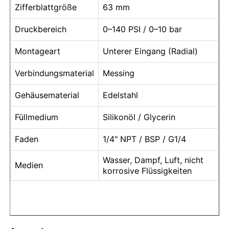
Zifferblattgröße
63 mm
mit Flüssigkeit gefülltes Druckmessgerät
Druckbereich
0–140 PSI / 0–10 bar
Montageart
Unterer Eingang (Radial)
Elektrische Kontaktdruckmessgeräte
Verbindungsmaterial
Messing
Druckprüfsätze
Gehäusematerial
Edelstahl
Füllmedium
Silikonöl / Glycerin
Trockendruckmessgerät
Faden
1/4" NPT / BSP / G1/4
Mini-Druckmessgerät
Wasser, Dampf, Luft, nicht
Medien
korrosive Flüssigkeiten
Digitales Manometer
Versorgungsmanometer