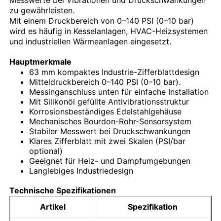
zu gewährleisten.
Mit einem Druckbereich von 0–140 PSI (0–10 bar)
Fabrik Tour
wird es häufig in Kesselanlagen, HVAC-Heizsystemen
und industriellen Wärmeanlagen eingesetzt.
Qualitätskontrolle
Hauptmerkmale
63 mm kompaktes Industrie-Zifferblattdesign
Mitteldruckbereich 0–140 PSI (0–10 bar).
Kontakt
Messinganschluss unten für einfache Installation
Mit Silikonöl gefüllte Antivibrationsstruktur
Korrosionsbeständiges Edelstahlgehäuse
Mechanisches Bourdon-Rohr-Sensorsystem
Referenzen
Stabiler Messwert bei Druckschwankungen
Klares Zifferblatt mit zwei Skalen (PSI/bar
optional)
Druckmessgerät aus Edelstahl
Geeignet für Heiz- und Dampfumgebungen
Langlebiges Industriedesign
Stoßdichtes Druckmessgerät
Technische Spezifikationen
Artikel
Spezifikation
Temperatur- und Manometer