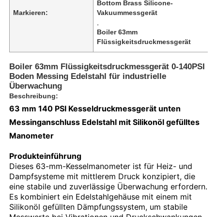
Bottom Brass Silicone-
Markieren:
Vakuummessgerät
,
Boiler 63mm
Flüssigkeitsdruckmessgerät
Boiler 63mm Flüssigkeitsdruckmessgerät 0-140PSI
Boden Messing Edelstahl für industrielle
Überwachung
Beschreibung:
63 mm 140 PSI Kesseldruckmessgerät unten
Messinganschluss Edelstahl mit Silikonöl gefülltes
Manometer
Startseite
Produkteinführung
Dieses 63-mm-Kesselmanometer ist für Heiz- und
Dampfsysteme mit mittlerem Druck konzipiert, die
Produkte
eine stabile und zuverlässige Überwachung erfordern.
Es kombiniert ein Edelstahlgehäuse mit einem mit
Silikonöl gefüllten Dämpfungssystem, um stabile
Über uns
Messwerte bei Vibrationen und Druckschwankungen