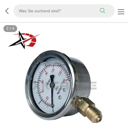
2
/
4