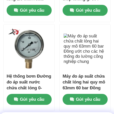
Mount Stainless Steel
nguyên bản cho hệ
Gửi yêu cầu
Gửi yêu cầu
cho giám sát thủy lực
thống thiết bị hiển thị
nhỏ gọn
bảng điều khiển
Hệ thống bơm Đường
Máy đo áp suất chứa
đo áp suất nước
chất lỏng hai quy mô
chứa chất lỏng 0-
63mm 60 bar Đồng
200PSI 63mm
ướt cho các hệ thống
Gửi yêu cầu
Gửi yêu cầu
Stainless Brass ướt
đo lường công
cho thiết bị giám sát
nghiệp chung
thủy lực