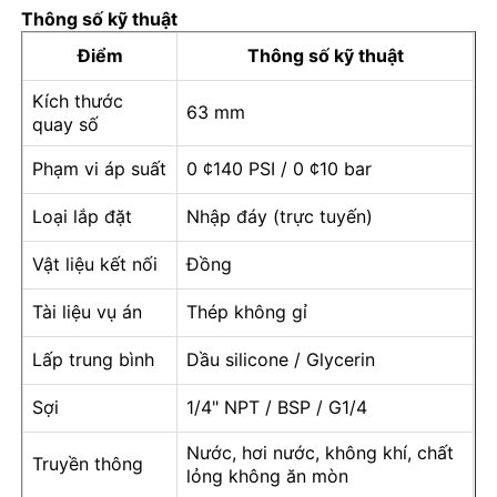
Thông số kỹ thuật
Điểm
Thông số kỹ thuật
Máy đo áp suất đầy chất lỏng
Kích thước
63 mm
quay số
Máy đo áp suất tiếp xúc điện
Phạm vi áp suất
0 ¢140 PSI / 0 ¢10 bar
Bộ kiểm tra áp suất
Loại lắp đặt
Nhập đáy (trực tuyến)
Vật liệu kết nối
Đồng
đồng hồ đo áp suất khô
Tài liệu vụ án
Thép không gỉ
Máy đo áp suất nhỏ
Lấp trung bình
Dầu silicone / Glycerin
Sợi
1/4" NPT / BSP / G1/4
Đồng hồ đo áp suất kỹ thuật số
Nước, hơi nước, không khí, chất
Truyền thông
lỏng không ăn mòn
Đồng hồ đo áp suất tiện ích