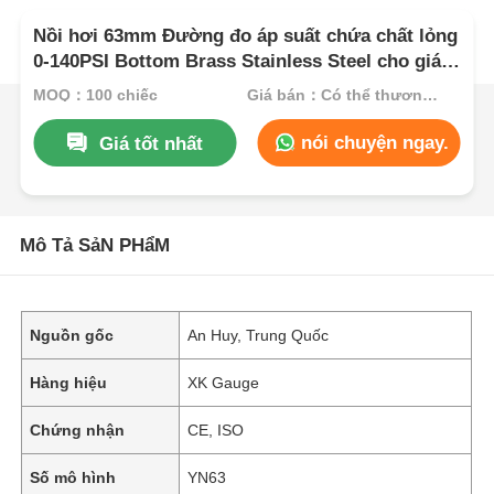
Nồi hơi 63mm Đường đo áp suất chứa chất lỏng
0-140PSI Bottom Brass Stainless Steel cho giám
sát công nghiệp
MOQ：100 chiếc
Giá bán：Có thể thương lượng
nói chuyện ngay.
Giá tốt nhất
Mô Tả SảN PHẩM
Nguồn gốc
An Huy, Trung Quốc
Hàng hiệu
XK Gauge
Chứng nhận
CE, ISO
Số mô hình
YN63