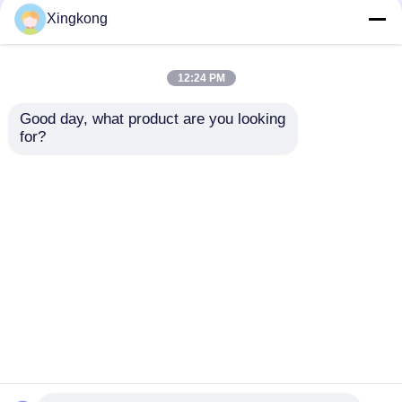
Xingkong
12:24 PM
Good day, what product are you looking 
for?
Hệ thống thủy lực
Kháng hóa chất
Đường đo áp suất
63mm Silikon chứa
thủy lực chứa chất
dầu áp suất 0-100PSI
lỏng 63mm 0-250 bar
7 kg/cm2 Đồng cho
Gửi yêu cầu
Gửi yêu cầu
Trục đằng sau để
chế biến công nghiệp
giám sát thiết bị
Nhà
Về chúng tôi
Liên hệ với chúng tôi
Desktop Site
Sơ đồ trang web
Chính sách bảo mật
Phẩm chất
đồng hồ đo áp suất thép không gỉ
Nhà