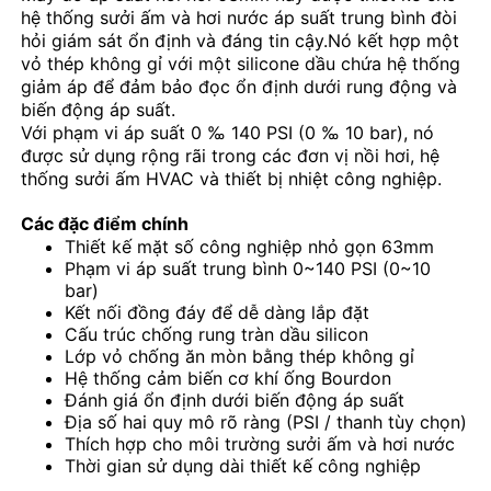
hệ thống sưởi ấm và hơi nước áp suất trung bình đòi
hỏi giám sát ổn định và đáng tin cậy.Nó kết hợp một
vỏ thép không gỉ với một silicone dầu chứa hệ thống
Tham quan nhà máy
giảm áp để đảm bảo đọc ổn định dưới rung động và
biến động áp suất.
Với phạm vi áp suất 0 ‰ 140 PSI (0 ‰ 10 bar), nó
Kiểm soát chất lượng
được sử dụng rộng rãi trong các đơn vị nồi hơi, hệ
thống sưởi ấm HVAC và thiết bị nhiệt công nghiệp.
Liên hệ chúng tôi
Các đặc điểm chính
Thiết kế mặt số công nghiệp nhỏ gọn 63mm
Phạm vi áp suất trung bình 0~140 PSI (0~10
Yêu cầu báo giá
bar)
Kết nối đồng đáy để dễ dàng lắp đặt
Cấu trúc chống rung tràn dầu silicon
đồng hồ đo áp suất thép không gỉ
Lớp vỏ chống ăn mòn bằng thép không gỉ
Hệ thống cảm biến cơ khí ống Bourdon
Đánh giá ổn định dưới biến động áp suất
Máy đo áp suất chống va chạm
Địa số hai quy mô rõ ràng (PSI / thanh tùy chọn)
Thích hợp cho môi trường sưởi ấm và hơi nước
Thời gian sử dụng dài thiết kế công nghiệp
Đồng hồ đo nhiệt độ và áp suất