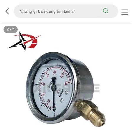
2
/
4