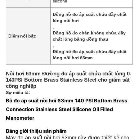
silicone
Đồng hồ đo áp suất chứa đầy chất
lỏng nồi hơi
,
Đồng hồ đo chân không chứa đầy
Điểm nổi bật:
chất lỏng bằng đồng thau
,
Đồng hồ đo áp suất chứa đầy chất
lỏng nồi hơi 63mm
Nồi hơi 63mm Đường đo áp suất chứa chất lỏng 0-
140PSI Bottom Brass Stainless Steel cho giám sát
công nghiệp
Sự miêu tả:
Nhà
Bộ đo áp suất nồi hơi 63mm 140 PSI Bottom Brass
Connection Stainless Steel Silicone Oil Filled
Manometer
Sản phẩm
Bảng giới thiệu sản phẩm
Máy đo áp suất nồi hơi 63mm này được thiết kế cho
Về chúng tôi