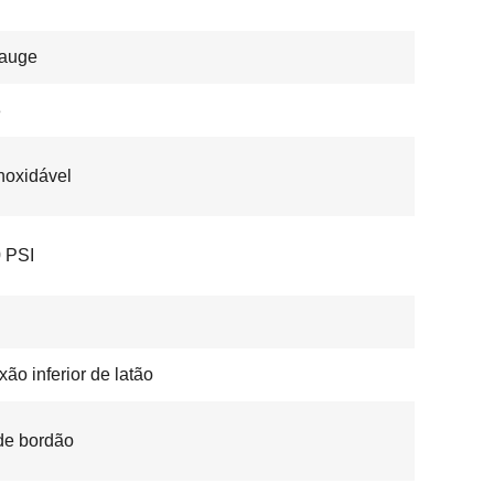
auge
3
noxidável
 PSI
ão inferior de latão
de bordão