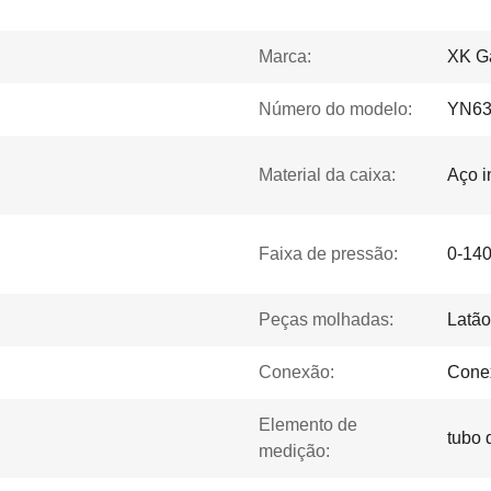
Marca:
XK G
Número do modelo:
YN6
Material da caixa:
Aço i
Faixa de pressão:
0-140
Peças molhadas:
Latão
Conexão:
Conex
Elemento de
tubo 
medição: