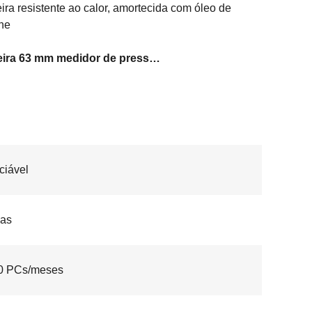
ira resistente ao calor, amortecida com óleo de
one
Caldeira 63 mm medidor de pressão com líquido
ciável
ias
0 PCs/meses