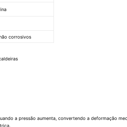
rina
 não corrosivos
aldeiras
a
uando a pressão aumenta, convertendo a deformação mecâ
rica.