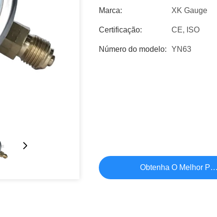
Marca:
XK Gauge
Certificação:
CE, ISO
Número do modelo:
YN63
Obtenha O Melhor Pr