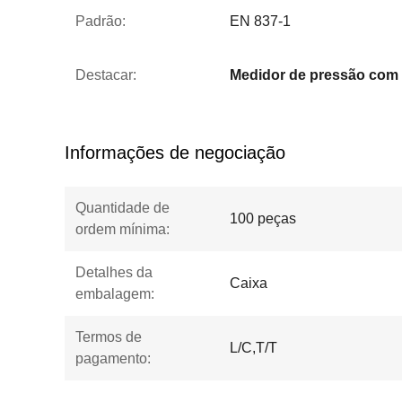
Padrão:
EN 837-1
Destacar:
Informações de negociação
Quantidade de
100 peças
ordem mínima:
Detalhes da
Caixa
embalagem:
Termos de
L/C,T/T
pagamento: