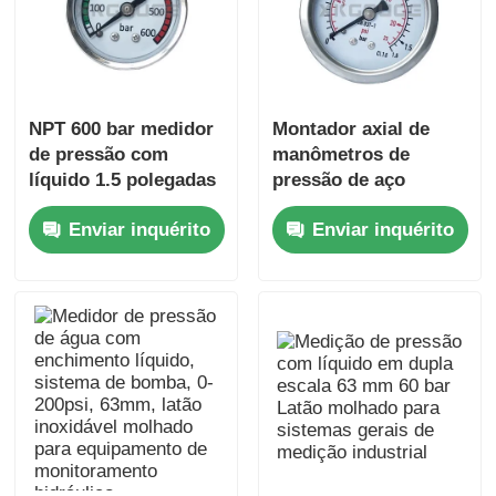
NPT 600 bar medidor
Montador axial de
de pressão com
manômetros de
líquido 1.5 polegadas
pressão de aço
de aço inoxidável de
inoxidável genuíno
Enviar inquérito
Enviar inquérito
montagem axial para
304 para sistemas de
monitoramento
instrumentação de
hidráulico compacto
painéis de exibição