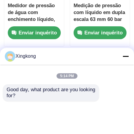
Medidor de pressão
Medição de pressão
de água com
com líquido em dupla
enchimento líquido,
escala 63 mm 60 bar
sistema de bomba, 0-
Latão molhado para
Enviar inquérito
Enviar inquérito
200psi, 63mm, latão
sistemas gerais de
inoxidável molhado
medição industrial
para equipamento de
monitoramento
Xingkong
hidráulico
5:14 PM
Good day, what product are you looking 
for?
Medidor de pressão
Caldeira 63mm
hidráulica preenchido
Medidor de pressão
com líquido, sistema
de líquido 0-140PSI
hidráulico, 63mm, 0-
Base de latão aço