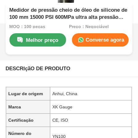
Medidor de pressão cheio de óleo de silicone de
100 mm 15000 PSI 600MPa ultra alta pressão
para sistemas industriais de óleo e gás
MOQ：100 peças
Preço：Negociável
Converse agora
Melhor preço
DESCRIçãO DE PRODUTO
Lugar de origem
Anhui, China
Marca
XK Gauge
Certificação
CE, ISO
Número do
YN100