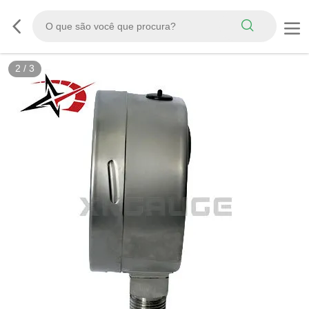
2
/
3