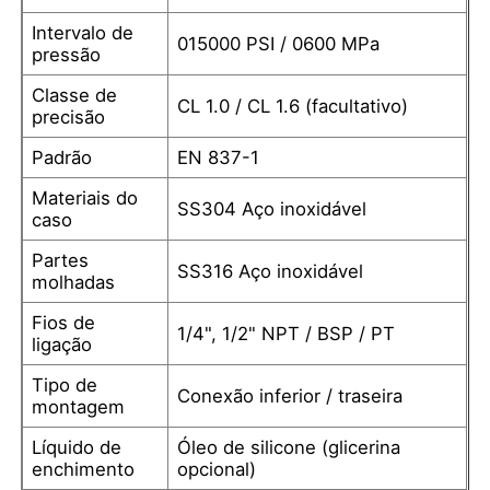
Intervalo de
015000 PSI / 0600 MPa
pressão
medidor de pressão cheio de líquido
Classe de
CL 1.0 / CL 1.6 (facultativo)
precisão
Medidor de pressão elétrico de contacto
Padrão
EN 837-1
Kits de teste de pressão
Materiais do
SS304 Aço inoxidável
caso
Partes
manômetro a seco
SS316 Aço inoxidável
molhadas
Fios de
1/4", 1/2" NPT / BSP / PT
Mini manômetro de pressão
ligação
Tipo de
Conexão inferior / traseira
Manômetro digital
montagem
Líquido de
Óleo de silicone (glicerina
enchimento
opcional)
Medidor de pressão utilitário