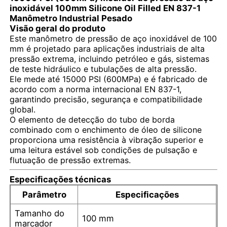
inoxidável 100mm Silicone Oil Filled EN 837-1
Manômetro Industrial Pesado
Visão geral do produto
Fábrica
Este manômetro de pressão de aço inoxidável de 100
mm é projetado para aplicações industriais de alta
pressão extrema, incluindo petróleo e gás, sistemas
Controle de Qualidade
de teste hidráulico e tubulações de alta pressão.
Ele mede até 15000 PSI (600MPa) e é fabricado de
acordo com a norma internacional EN 837-1,
Fale Conosco
garantindo precisão, segurança e compatibilidade
global.
O elemento de detecção do tubo de borda
Pedir um orçamento
combinado com o enchimento de óleo de silicone
proporciona uma resistência à vibração superior e
uma leitura estável sob condições de pulsação e
Medidor de pressão de aço inoxidável
flutuação de pressão extremas.
Especificações técnicas
Manômetro de pressão à prova de choque
Parâmetro
Especificações
Tamanho do
100 mm
Medidor de temperatura e pressão
marcador