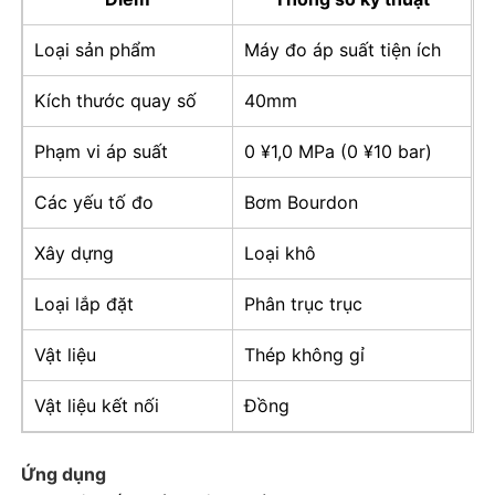
Loại sản phẩm
Máy đo áp suất tiện ích
Máy đo áp suất đầy chất lỏng
Kích thước quay số
40mm
Máy đo áp suất tiếp xúc điện
Phạm vi áp suất
0 ¥1,0 MPa (0 ¥10 bar)
Bộ kiểm tra áp suất
Các yếu tố đo
Bơm Bourdon
Xây dựng
Loại khô
đồng hồ đo áp suất khô
Loại lắp đặt
Phân trục trục
Máy đo áp suất nhỏ
Vật liệu
Thép không gỉ
Vật liệu kết nối
Đồng
Đồng hồ đo áp suất kỹ thuật số
Ứng dụng
Đồng hồ đo áp suất tiện ích