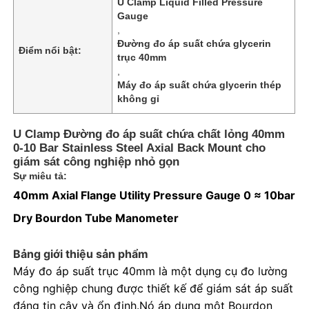
U Clamp Liquid Filled Pressure
Gauge
,
Đường đo áp suất chứa glycerin
Điểm nổi bật:
trục 40mm
,
Máy đo áp suất chứa glycerin thép
không gỉ
U Clamp Đường đo áp suất chứa chất lỏng 40mm
0-10 Bar Stainless Steel Axial Back Mount cho
giám sát công nghiệp nhỏ gọn
Sự miêu tả:
40mm Axial Flange Utility Pressure Gauge 0 ≈ 10bar
Dry Bourdon Tube Manometer
Nhà
Bảng giới thiệu sản phẩm
Sản phẩm
Máy đo áp suất trục 40mm là một dụng cụ đo lường
công nghiệp chung được thiết kế để giám sát áp suất
đáng tin cậy và ổn định.Nó áp dụng một Bourdon
Về chúng tôi