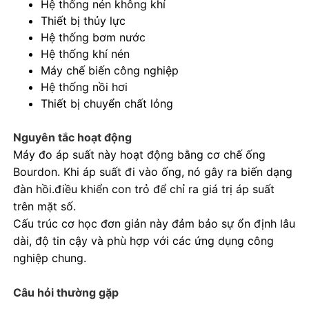
Hệ thống nén không khí
Thiết bị thủy lực
Đồng hồ đo áp suất phát sáng trong bóng tối
Hệ thống bơm nước
Hệ thống khí nén
Máy chế biến công nghiệp
Các loại máy đo áp suất
Hệ thống nồi hơi
Thiết bị chuyển chất lỏng
Nguyên tắc hoạt động
Máy đo áp suất này hoạt động bằng cơ chế ống
Bourdon. Khi áp suất đi vào ống, nó gây ra biến dạng
đàn hồi.điều khiển con trỏ để chỉ ra giá trị áp suất
trên mặt số.
Cấu trúc cơ học đơn giản này đảm bảo sự ổn định lâu
dài, độ tin cậy và phù hợp với các ứng dụng công
nghiệp chung.
Câu hỏi thường gặp