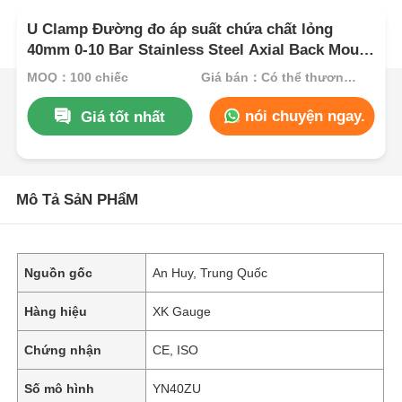
U Clamp Đường đo áp suất chứa chất lỏng
40mm 0-10 Bar Stainless Steel Axial Back Mount
cho giám sát công nghiệp nhỏ gọn
MOQ：100 chiếc
Giá bán：Có thể thương lượng
nói chuyện ngay.
Giá tốt nhất
Mô Tả SảN PHẩM
Nguồn gốc
An Huy, Trung Quốc
Hàng hiệu
XK Gauge
Chứng nhận
CE, ISO
Số mô hình
YN40ZU