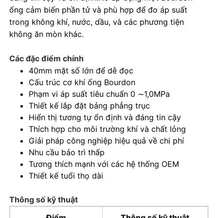
ống cảm biến phần tử và phù hợp để đo áp suất
trong không khí, nước, dầu, và các phương tiện
Tham quan nhà máy
không ăn mòn khác.
Các đặc điểm chính
Kiểm soát chất lượng
40mm mặt số lớn để dễ đọc
Cấu trúc cơ khí ống Bourdon
Liên hệ chúng tôi
Phạm vi áp suất tiêu chuẩn 0 ∼1,0MPa
Thiết kế lắp đặt bảng phẳng trục
Hiển thị tương tự ổn định và đáng tin cậy
Yêu cầu báo giá
Thích hợp cho môi trường khí và chất lỏng
Giải pháp công nghiệp hiệu quả về chi phí
đồng hồ đo áp suất thép không gỉ
Nhu cầu bảo trì thấp
Tương thích mạnh với các hệ thống OEM
Thiết kế tuổi thọ dài
Máy đo áp suất chống va chạm
Thông số kỹ thuật
Đồng hồ đo nhiệt độ và áp suất
Điểm
Thông số kỹ thuật