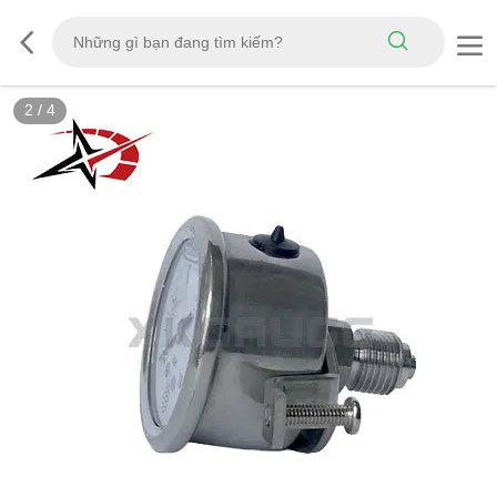
2
/
4