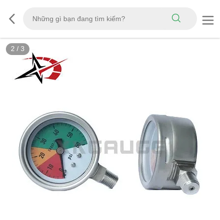
2
/
3