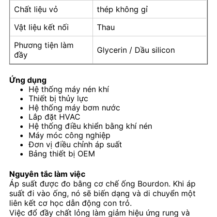
Chất liệu vỏ
thép không gỉ
Máy đo áp suất đầy chất lỏng
Vật liệu kết nối
Thau
Phương tiện làm
Glycerin / Dầu silicon
đầy
Máy đo áp suất tiếp xúc điện
Ứng dụng
Bộ kiểm tra áp suất
Hệ thống máy nén khí
Thiết bị thủy lực
Hệ thống máy bơm nước
Lắp đặt HVAC
đồng hồ đo áp suất khô
Hệ thống điều khiển bằng khí nén
Máy móc công nghiệp
Đơn vị điều chỉnh áp suất
Máy đo áp suất nhỏ
Bảng thiết bị OEM
Nguyên tắc làm việc
Đồng hồ đo áp suất kỹ thuật số
Áp suất được đo bằng cơ chế ống Bourdon. Khi áp
suất đi vào ống, nó sẽ biến dạng và di chuyển một
liên kết cơ học dẫn động con trỏ.
Đồng hồ đo áp suất tiện ích
Việc đổ đầy chất lỏng làm giảm hiệu ứng rung và