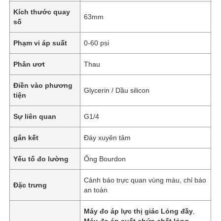
Kích thước quay
63mm
số
Phạm vi áp suất
0-60 psi
Phân ươt
Thau
Điền vào phương
Glycerin / Dầu silicon
tiện
Sự liên quan
G1/4
gắn kết
Đáy xuyên tâm
Yếu tố đo lường
Ống Bourdon
Cảnh báo trực quan vùng màu, chỉ báo
Đặc trưng
an toàn
Máy đo áp lực thị giác Lỏng đầy
,
Máy đo áp suất chứa chất lỏng