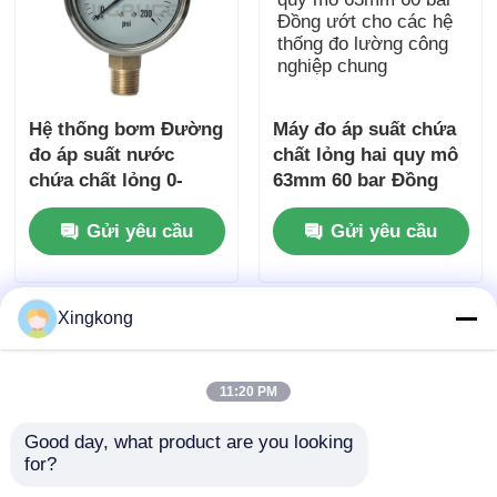
Hệ thống bơm Đường
Máy đo áp suất chứa
đo áp suất nước
chất lỏng hai quy mô
chứa chất lỏng 0-
63mm 60 bar Đồng
200PSI 63mm
ướt cho các hệ thống
Gửi yêu cầu
Gửi yêu cầu
Stainless Brass ướt
đo lường công
cho thiết bị giám sát
nghiệp chung
thủy lực
Xingkong
11:20 PM
Good day, what product are you looking 
for?