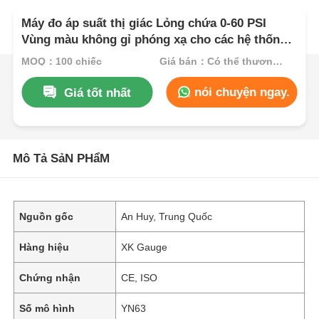
Máy đo áp suất thị giác Lỏng chứa 0-60 PSI
Vùng màu không gỉ phóng xạ cho các hệ thống
chỉ báo giám sát an toàn
MOQ：100 chiếc
Giá bán：Có thể thương lượng
nói chuyện ngay.
Giá tốt nhất
Mô Tả SảN PHẩM
Nguồn gốc
An Huy, Trung Quốc
Hàng hiệu
XK Gauge
Chứng nhận
CE, ISO
Số mô hình
YN63