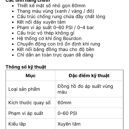
Thiết kế mặt số nhỏ gọn 60mm
Thang màu vùng (xanh / vàng / đỏ)
Cấu trúc chống rung chứa đầy chất lỏng
Tham quan nhà máy
Kết nối đáy xuyên tâm
Phạm vi áp suất 0–60 PSI / 0–4 bar
Cấu trúc vỏ thép không gỉ
Kiểm soát chất lượng
Hệ thống cơ khí ống Bourdon
Chuyển động con trỏ ổn định khi rung
Kết nối bằng đồng thau cho độ bền
Liên hệ chúng tôi
Chỉ dẫn an toàn trực quan dễ dàng
Thông số kỹ thuật
Yêu cầu báo giá
Mục
Đặc điểm kỹ thuật
Đồng hồ đo áp suất vùng
Loại sản phẩm
đồng hồ đo áp suất thép không gỉ
màu
Kích thước quay số
60mm
Máy đo áp suất chống va chạm
Phạm vi áp suất
0–60 PSI
Kiểu lắp
Xuyên tâm
Đồng hồ đo nhiệt độ và áp suất