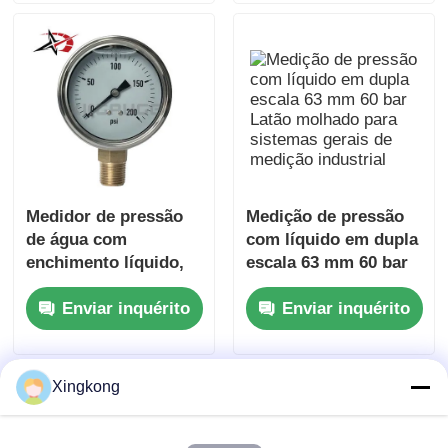
hidráulico compacto
painéis de exibição
Medidor de pressão
Medição de pressão
de água com
com líquido em dupla
enchimento líquido,
escala 63 mm 60 bar
sistema de bomba, 0-
Latão molhado para
Enviar inquérito
Enviar inquérito
200psi, 63mm, latão
sistemas gerais de
inoxidável molhado
medição industrial
para equipamento de
monitoramento
Xingkong
hidráulico