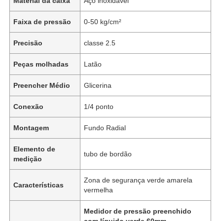
Material da caixa
Aço inoxidável
Faixa de pressão
0-50 kg/cm²
Precisão
classe 2.5
Peças molhadas
Latão
Preencher Médio
Glicerina
Conexão
1/4 ponto
Montagem
Fundo Radial
Elemento de
tubo de bordão
medição
Zona de segurança verde amarela
Características
vermelha
Medidor de pressão preenchido
com líquido verde 60mm