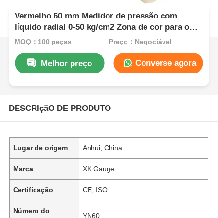
Vermelho 60 mm Medidor de pressão com
líquido radial 0-50 kg/cm2 Zona de cor para o
estado de segurança Indicação industrial
MOQ：100 peças
Preço：Negociável
Converse agora
Melhor preço
DESCRIçãO DE PRODUTO
Lugar de origem
Anhui, China
Marca
XK Gauge
Certificação
CE, ISO
Número do
YN60