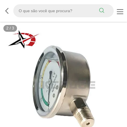
2
/
3