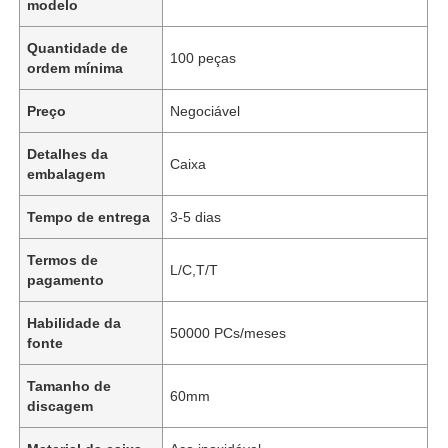
modelo
Quantidade de
100 peças
ordem mínima
Preço
Negociável
Detalhes da
Caixa
embalagem
Tempo de entrega
3-5 dias
Termos de
L/C,T/T
pagamento
Habilidade da
50000 PCs/meses
fonte
Tamanho de
60mm
discagem