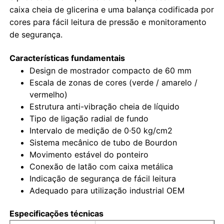
caixa cheia de glicerina e uma balança codificada por
cores para fácil leitura de pressão e monitoramento
Fábrica
de segurança.
Características fundamentais
Controle de Qualidade
Design de mostrador compacto de 60 mm
Escala de zonas de cores (verde / amarelo /
Fale Conosco
vermelho)
Estrutura anti-vibração cheia de líquido
Tipo de ligação radial de fundo
Pedir um orçamento
Intervalo de medição de 0·50 kg/cm2
Sistema mecânico de tubo de Bourdon
Movimento estável do ponteiro
Medidor de pressão de aço inoxidável
Conexão de latão com caixa metálica
Indicação de segurança de fácil leitura
Manômetro de pressão à prova de choque
Adequado para utilização industrial OEM
Especificações técnicas
Medidor de temperatura e pressão