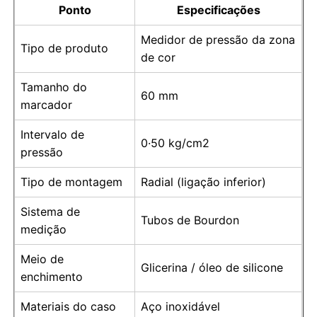
Ponto
Especificações
medidor de pressão cheio de líquido
Medidor de pressão da zona
Tipo de produto
de cor
Medidor de pressão elétrico de contacto
Tamanho do
60 mm
marcador
Kits de teste de pressão
Intervalo de
0·50 kg/cm2
pressão
manômetro a seco
Tipo de montagem
Radial (ligação inferior)
Sistema de
Mini manômetro de pressão
Tubos de Bourdon
medição
Meio de
Manômetro digital
Glicerina / óleo de silicone
enchimento
Materiais do caso
Aço inoxidável
Medidor de pressão utilitário