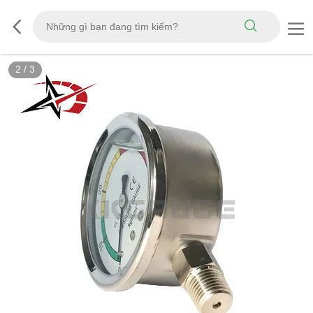
2
/
3