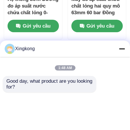
đo áp suất nước
chất lỏng hai quy mô
chứa chất lỏng 0-
63mm 60 bar Đồng
200PSI 63mm
ướt cho các hệ thống
Gửi yêu cầu
Gửi yêu cầu
Stainless Brass ướt
đo lường công
cho thiết bị giám sát
nghiệp chung
thủy lực
Xingkong
1:48 AM
Good day, what product are you looking 
for?
Hệ thống thủy lực
Nồi hơi 63mm Đường
Đường đo áp suất
đo áp suất chứa chất
thủy lực chứa chất
lỏng 0-140PSI Bottom
lỏng 63mm 0-250 bar
Brass Stainless Steel
Gửi yêu cầu
Gửi yêu cầu
Trục đằng sau để
cho giám sát công