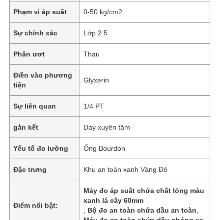
Phạm vi áp suất
0-50 kg/cm2
Sự chính xác
Lớp 2.5
Phân ươt
Thau
Điền vào phương
Glyxerin
tiện
Sự liên quan
1/4 PT
gắn kết
Đáy xuyên tâm
Yếu tố đo lường
Ống Bourdon
Đặc trưng
Khu an toàn xanh Vàng Đỏ
Máy đo áp suất chứa chất lỏng màu
xanh lá cây 60mm
Điểm nổi bật:
,
Bộ đo an toàn chứa dầu an toàn
,
Máy đo an toàn chứa dầu phóng xạ