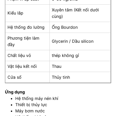
Xuyên tâm (Kết nối dưới
Kiểu lắp
Máy đo áp suất đầy chất lỏng
cùng)
Hệ thống đo lường
Ống Bourdon
Máy đo áp suất tiếp xúc điện
Phương tiện làm
Glycerin / Dầu silicon
đầy
Bộ kiểm tra áp suất
Chất liệu vỏ
thép không gỉ
đồng hồ đo áp suất khô
Vật liệu kết nối
Thau
Cửa sổ
Thủy tinh
Máy đo áp suất nhỏ
Ứng dụng
Đồng hồ đo áp suất kỹ thuật số
Hệ thống máy nén khí
Thiết bị thủy lực
Máy bơm nước
Đồng hồ đo áp suất tiện ích