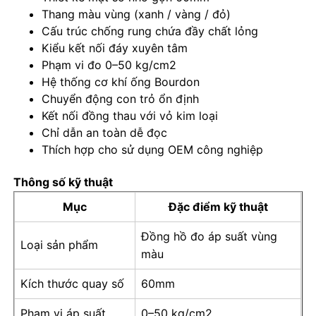
Thang màu vùng (xanh / vàng / đỏ)
Cấu trúc chống rung chứa đầy chất lỏng
Tham quan nhà máy
Kiểu kết nối đáy xuyên tâm
Phạm vi đo 0–50 kg/cm2
Hệ thống cơ khí ống Bourdon
Kiểm soát chất lượng
Chuyển động con trỏ ổn định
Kết nối đồng thau với vỏ kim loại
Liên hệ chúng tôi
Chỉ dẫn an toàn dễ đọc
Thích hợp cho sử dụng OEM công nghiệp
Yêu cầu báo giá
Thông số kỹ thuật
Mục
Đặc điểm kỹ thuật
đồng hồ đo áp suất thép không gỉ
Đồng hồ đo áp suất vùng
Loại sản phẩm
màu
Máy đo áp suất chống va chạm
Kích thước quay số
60mm
Đồng hồ đo nhiệt độ và áp suất
Phạm vi áp suất
0–50 kg/cm2