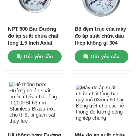
NPT 600 Bar Đường
Bộ đệm trục của máy
đo áp suất chứa chất
đo áp suất chứa dầu
lỏng 1.5 Inch Axial
thép không gỉ 304
Mount Stainless Steel
nguyên bản cho hệ
Gửi yêu cầu
Gửi yêu cầu
cho giám sát thủy lực
thống thiết bị hiển thị
nhỏ gọn
bảng điều khiển
Hệ thống bơm Đường
Máy đo áp suất chứa