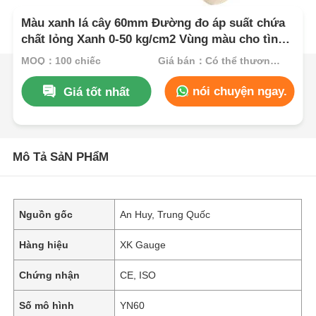
Màu xanh lá cây 60mm Đường đo áp suất chứa
chất lỏng Xanh 0-50 kg/cm2 Vùng màu cho tình
trạng an toàn Chỉ báo công nghiệp
MOQ：100 chiếc
Giá bán：Có thể thương lượng
nói chuyện ngay.
Giá tốt nhất
Mô Tả SảN PHẩM
Nguồn gốc
An Huy, Trung Quốc
Hàng hiệu
XK Gauge
Chứng nhận
CE, ISO
Số mô hình
YN60